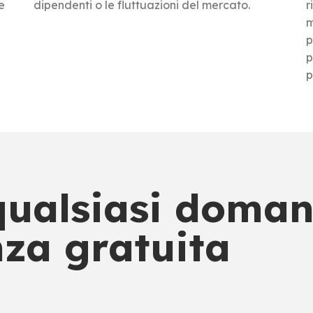
e
dipendenti o le fluttuazioni del mercato.
r
m
p
p
p
 qualsiasi doman
za gratuita