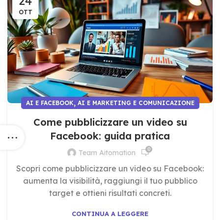
24
OTT
,
AI E FACEBOOK
AI E MARKETING E COMUNICAZIONE
Come pubblicizzare un video su
Facebook: guida pratica
0
Team Aitomation
Scopri come pubblicizzare un video su Facebook:
aumenta la visibilità, raggiungi il tuo pubblico
target e ottieni risultati concreti.
CONTINUA A LEGGERE