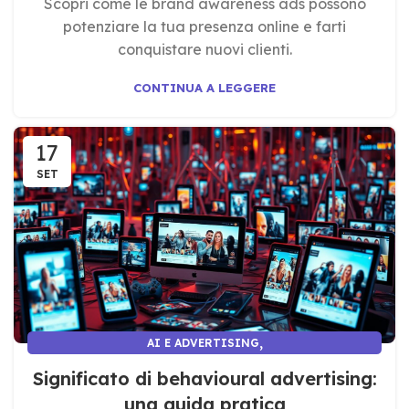
Scopri come le brand awareness ads possono
potenziare la tua presenza online e farti
conquistare nuovi clienti.
CONTINUA A LEGGERE
17
SET
,
AI E ADVERTISING
AI E MARKETING E COMUNICAZIONE
Significato di behavioural advertising:
una guida pratica