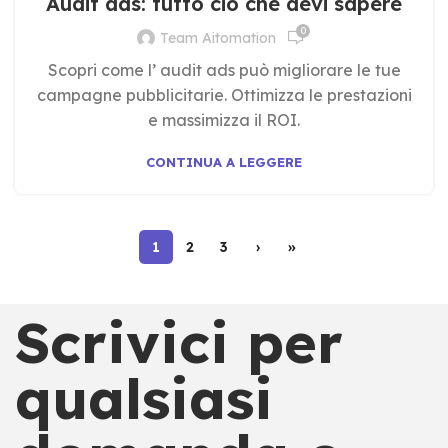
Audit ads: tutto ciò che devi sapere
0
Team Aitomation
Scopri come l’ audit ads può migliorare le tue
campagne pubblicitarie. Ottimizza le prestazioni
e massimizza il ROI.
CONTINUA A LEGGERE
1
2
3
›
»
Scrivici per
qualsiasi