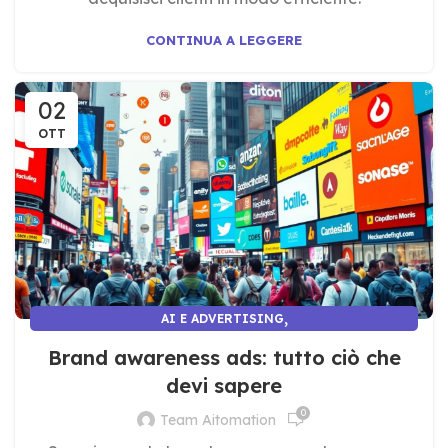
CONTINUA A LEGGERE
02
OTT
,
AI E ADVERTISING
AI E MARKETING E COMUNICAZIONE
Brand awareness ads: tutto ciò che
devi sapere
0
Team Aitomation