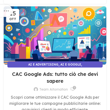
15
OTT
,
,
AI E ADVERTISING
AI E GOOGLE
AI E MARKETING E COMUNICAZIONE
CAC Google Ads: tutto ciò che devi
sapere
0
Team Aitomation
Scopri come ottimizzare il CAC Google Ads per
migliorare le tue campagne pubblicitarie online:
acquisisci clienti in modo efficiente.