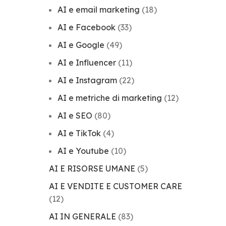
AI e email marketing
(18)
AI e Facebook
(33)
AI e Google
(49)
AI e Influencer
(11)
AI e Instagram
(22)
AI e metriche di marketing
(12)
AI e SEO
(80)
AI e TikTok
(4)
AI e Youtube
(10)
AI E RISORSE UMANE
(5)
AI E VENDITE E CUSTOMER CARE
(12)
AI IN GENERALE
(83)