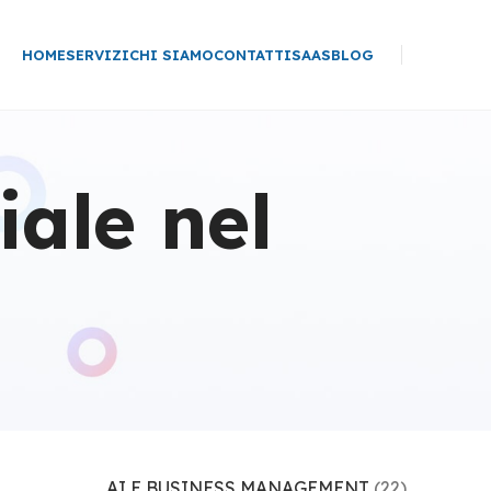
HOME
SERVIZI
CHI SIAMO
CONTATTI
SAAS
BLOG
iale nel
AI E BUSINESS MANAGEMENT
(22)