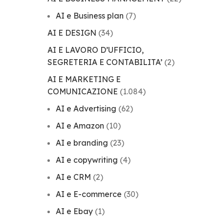
AI e Business plan
(7)
AI E DESIGN
(34)
AI E LAVORO D’UFFICIO,
SEGRETERIA E CONTABILITA’
(2)
AI E MARKETING E
COMUNICAZIONE
(1.084)
AI e Advertising
(62)
AI e Amazon
(10)
AI e branding
(23)
AI e copywriting
(4)
AI e CRM
(2)
AI e E-commerce
(30)
AI e Ebay
(1)