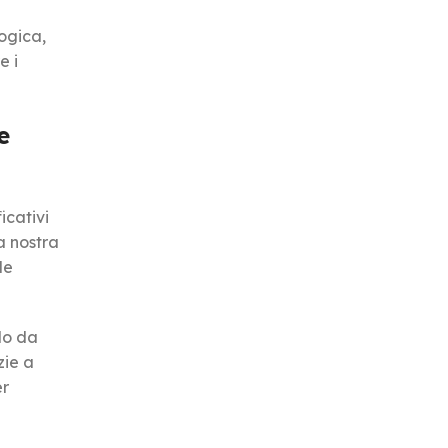
ogica,
e i
e
icativi
a nostra
le
do da
zie a
er