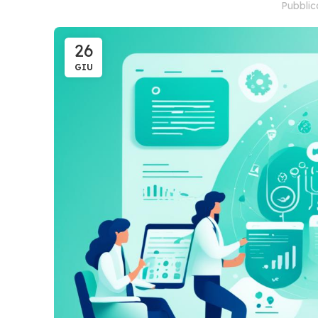
Pubbli
26
GIU