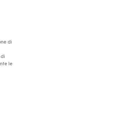
one di
 di
nte le