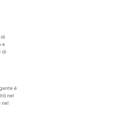
 di
o e
 di
lgente è
ità nel
 nel