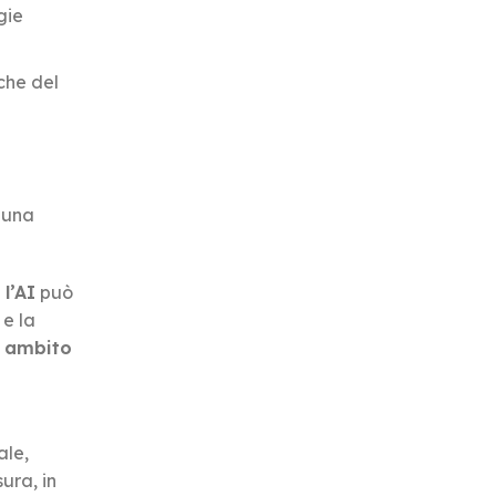
gie
che del
 una
l’AI
può
 e la
n ambito
ale,
ura, in