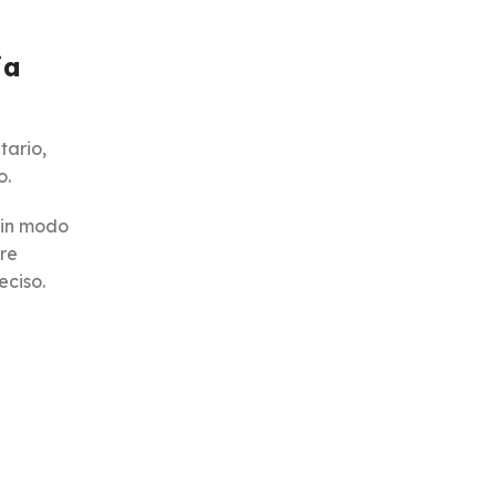
ia
tario,
o.
e in modo
tre
eciso.