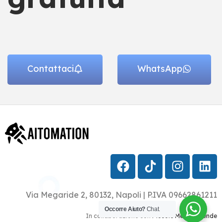
Contattaci
WhatsApp
Via Megaride 2, 80132, Napoli | P.IVA 09662861211
Occorre Aiuto?
Chat.
In collaborazione con
Piccole Medie Aziende