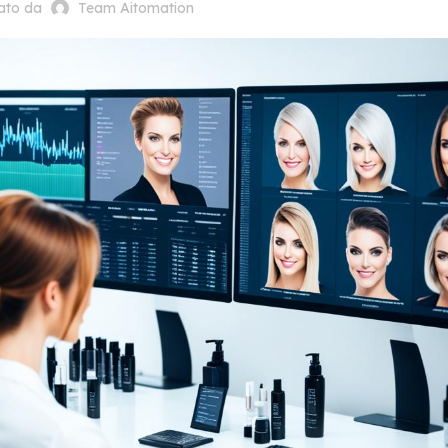
cato da
Team Aitomation