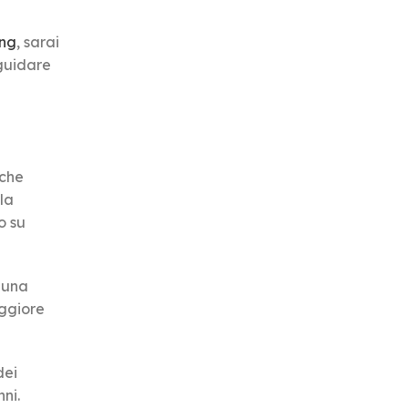
ing
, sarai
 guidare
iche
la
o su
n una
aggiore
dei
nni.