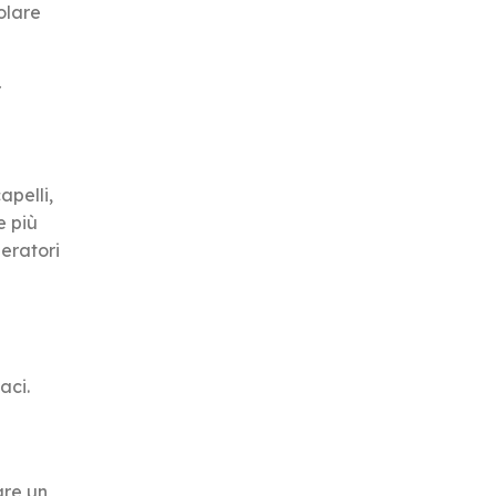
olare
r
apelli,
e più
peratori
aci.
eare un