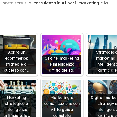
 nostri servizi di
consulenza in AI per il marketing e la
Aprire un
Strategie d
ecommerce:
CTR nel marketing
marketing 
strategie di
e intelligenza
intelligenz
sucesso con…
artificiale: la…
artificiale
Marketing
Marketing e
Digital marke
strategico e
comunicazione con
strategy 
intelligenza
AI: la guida
intelligenz
artificiale: la…
completa
artificiale