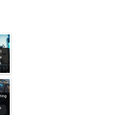
i
e
a
ting
e
a