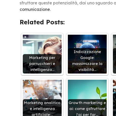
sfruttare queste potenzialità, dai uno sguardo ai
comunicazione
.
Related Posts:
Indicizzazione
Marketing per
Google:
parrucchieri e
massimizzare la
intelligenza…
visibilità…
Marketing analitico
Growth marketing e
e intelligenza
ai: come gsfruttare
artificiale:…
l'ai per far…