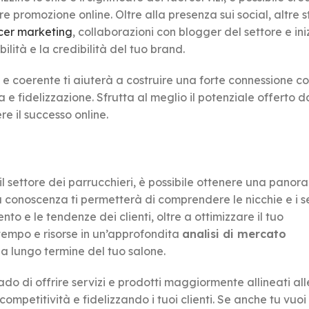
re promozione online. Oltre alla presenza sui social, altre 
ncer marketing
, collaborazioni con blogger del settore e ini
lità e la credibilità del tuo brand.
e coerente ti aiuterà a costruire una forte connessione con
 e fidelizzazione. Sfrutta al meglio il potenziale offerto da
e il successo online.
 il settore dei parrucchieri, è possibile ottenere una panor
a conoscenza ti permetterà di comprendere le nicchie e i 
ento e le tendenze dei clienti, oltre a ottimizzare il tuo
 tempo e risorse in un’approfondita
analisi di mercato
 a lungo termine del tuo salone.
rado di offrire servizi e prodotti maggiormente allineati all
ompetitività e fidelizzando i tuoi clienti. Se anche tu vuoi