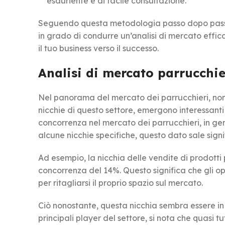
esauriente e di facile consultazione.
Seguendo questa metodologia passo dopo passo e
in grado di condurre un’analisi di mercato effic
il tuo business verso il successo.
Analisi di mercato parrucchie
Nel panorama del mercato dei parrucchieri, non 
nicchie di questo settore, emergono interessant
concorrenza nel mercato dei parrucchieri, in gene
alcune nicchie specifiche, questo dato sale sign
Ad esempio, la nicchia delle vendite di prodotti
concorrenza del 14%. Questo significa che gli o
per ritagliarsi il proprio spazio sul mercato.
Ciò nonostante, questa nicchia sembra essere in cr
principali player del settore, si nota che quasi t