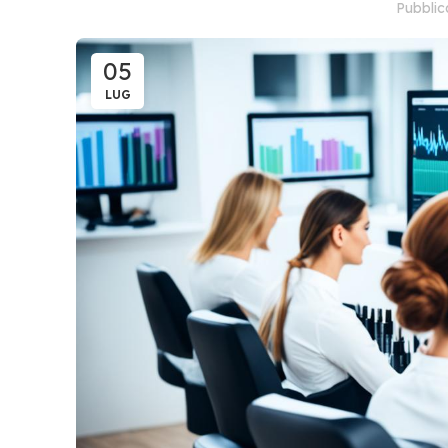
Pubbli
05
LUG