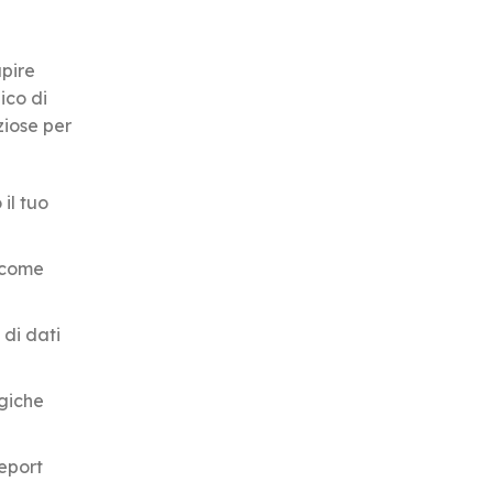
apire
ico di
ziose per
il tuo
, come
 di dati
egiche
report