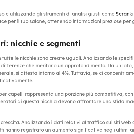
 utilizzando gli strumenti di analisi giusti come
Serank
ace per il tuo salone, ottenendo informazioni preziose per
ri: nicchie e segmenti
tutte le nicchie sono create uguali. Analizzando le specif
i differenze che meritano un approfondimento. Da un lato, 
rale, si attesta intorno al 4%. Tuttavia, se ci concentriam
ificativamente.
 per capelli rappresenta una porzione più competitiva, co
peratori di questa nicchia devono affrontare una sfida m
escita. Analizzando i dati relativi al traffico sui siti web 
utti hanno registrato un aumento significativo negli ultimi a