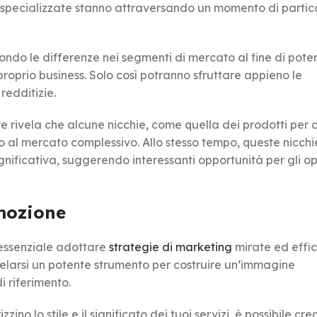
 specializzate stanno attraversando un momento di partic
ndo le differenze nei segmenti di mercato al fine di pote
proprio business. Solo così potranno sfruttare appieno le
redditizie.
ere rivela che alcune nicchie, come quella dei prodotti per c
 al mercato complessivo. Allo stesso tempo, queste nicchi
gnificativa, suggerendo interessanti opportunità per gli o
mozione
è essenziale adottare
strategie di marketing
mirate ed effic
rivelarsi un potente strumento per costruire un’immagine
i riferimento.
ino lo stile e il significato dei tuoi servizi, è possibile cr