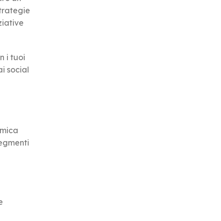
strategie
ziative
 i tuoi
i social
amica
segmenti
e