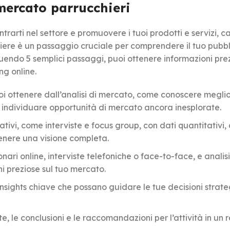
mercato parrucchieri
rarti nel settore e promuovere i tuoi prodotti e servizi, c
iere è un passaggio cruciale per comprendere il tuo pubbl
guendo 5 semplici passaggi, puoi ottenere informazioni pre
ng online.
vuoi ottenere dall’analisi di mercato, come conoscere meglio 
 o individuare opportunità di mercato ancora inesplorate.
ativi, come interviste e focus group, con dati quantitativi
tenere una visione completa.
nari online, interviste telefoniche o face-to-face, e analisi
ni preziose sul tuo mercato.
 insights chiave che possano guidare le tue decisioni strat
e, le conclusioni e le raccomandazioni per l’attività in un 