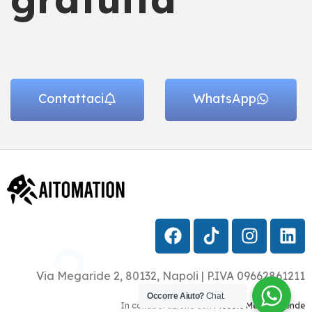
Contattaci
WhatsApp
Via Megaride 2, 80132, Napoli | P.IVA 09662861211
Occorre Aiuto?
Chat.
In collaborazione con
Piccole Medie Aziende