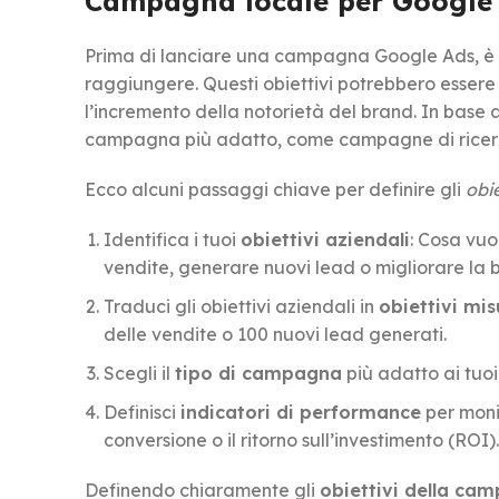
Campagna locale per Google ad
Prima di lanciare una campagna Google Ads, è f
raggiungere. Questi obiettivi potrebbero essere
l’incremento della notorietà del brand. In base all
campagna più adatto, come campagne di ricerca
Ecco alcuni passaggi chiave per definire gli
obie
Identifica i tuoi
obiettivi aziendali
: Cosa vu
vendite, generare nuovi lead o migliorare la
Traduci gli obiettivi aziendali in
obiettivi mis
delle vendite o 100 nuovi lead generati.
Scegli il
tipo di campagna
più adatto ai tuoi
Definisci
indicatori di performance
per monit
conversione o il ritorno sull’investimento (ROI).
Definendo chiaramente gli
obiettivi della ca