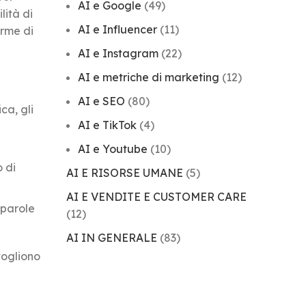
AI e Google
(49)
lità di
AI e Influencer
(11)
orme di
AI e Instagram
(22)
AI e metriche di marketing
(12)
AI e SEO
(80)
ca, gli
AI e TikTok
(4)
AI e Youtube
(10)
 di
AI E RISORSE UMANE
(5)
AI E VENDITE E CUSTOMER CARE
 parole
(12)
AI IN GENERALE
(83)
vogliono