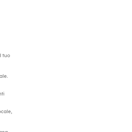
l tuo
ale.
nti
ocale,