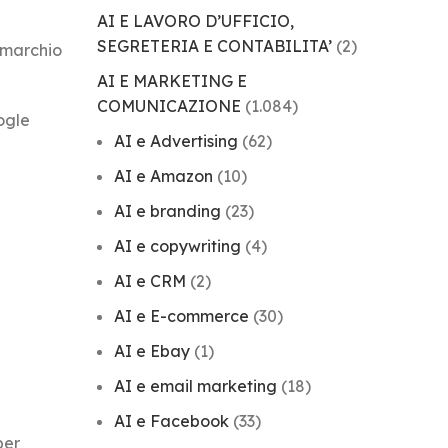
AI E LAVORO D’UFFICIO,
SEGRETERIA E CONTABILITA’
(2)
o marchio
AI E MARKETING E
COMUNICAZIONE
(1.084)
ogle
AI e Advertising
(62)
AI e Amazon
(10)
AI e branding
(23)
AI e copywriting
(4)
AI e CRM
(2)
AI e E-commerce
(30)
AI e Ebay
(1)
AI e email marketing
(18)
AI e Facebook
(33)
per