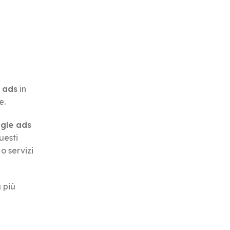
 ads
in
e.
gle ads
uesti
o servizi
 più