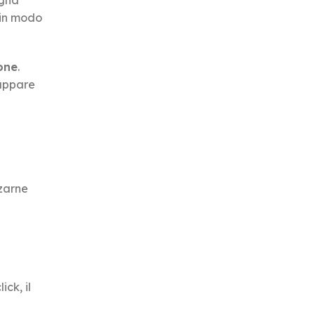
agna
 in modo
one
.
luppare
zarne
ck, il