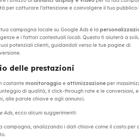
e l’utilizzo di
annunci display e video
per la tua camp
ità per catturare l’attenzione e coinvolgere il tuo pubblico
a tua campagna locale su Google Ads è la
personalizzazi
genze e i fattori contestuali locali. Questo ti aiuterà a svi
oi potenziali clienti, guidandoli verso le tue pagine di
versione.
o delle prestazioni
n costante
monitoraggio
e
ottimizzazione
per massimiz
nteggio di qualità, il click-through rate e le conversioni, e
, alle parole chiave e agli annunci.
le Ads
, ecco alcuni suggerimenti:
 campagna, analizzando i dati chiave come il costo per cli
to.