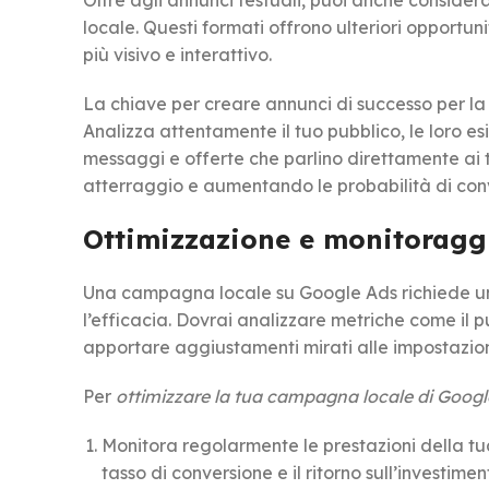
Oltre agli annunci testuali, puoi anche considerar
locale. Questi formati offrono ulteriori opportun
più visivo e interattivo.
La chiave per creare annunci di successo per l
Analizza attentamente il tuo pubblico, le loro esi
messaggi e offerte che parlino direttamente ai tu
atterraggio e aumentando le probabilità di con
Ottimizzazione e monitoraggi
Una campagna locale su Google Ads richiede u
l’efficacia. Dovrai analizzare metriche come il pu
apportare aggiustamenti mirati alle impostazioni
Per
ottimizzare la tua campagna locale di Goog
Monitora regolarmente le prestazioni della tua
tasso di conversione e il ritorno sull’investimen