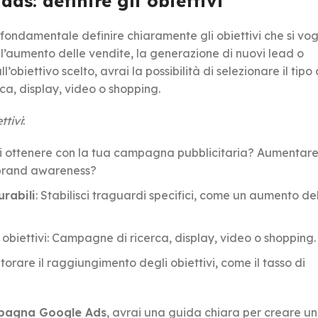
s: definire gli obiettivi
ondamentale definire chiaramente gli obiettivi che si vog
 l’aumento delle vendite, la generazione di nuovi lead o
’obiettivo scelto, avrai la possibilità di selezionare il tipo 
, display, video o shopping.
ttivi
:
oi ottenere con la tua campagna pubblicitaria? Aumentare
 brand awareness?
urabili
: Stabilisci traguardi specifici, come un aumento d
 obiettivi: Campagne di ricerca, display, video o shopping.
orare il raggiungimento degli obiettivi, come il tasso di
mpagna Google Ads
, avrai una guida chiara per creare u