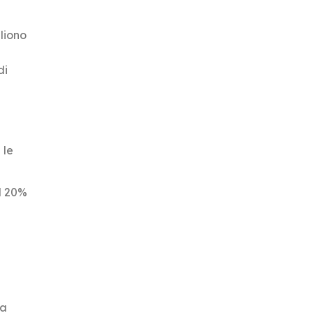
liono
di
 le
el 20%
na