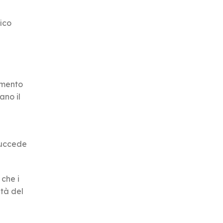
fico
amento
ano il
succede
che i
ità del