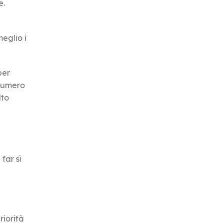
e.
meglio i
per
 numero
lto
far sì
riorità