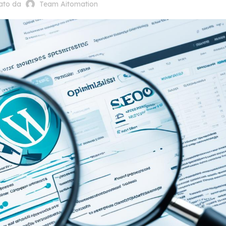
cato da
Team Aitomation