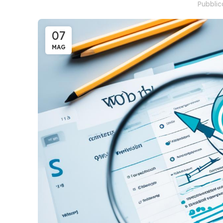
Pubbli
07
MAG