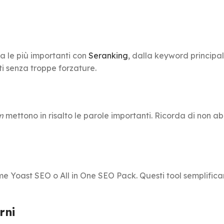
a le più importanti con
Seranking
, dalla keyword principal
tti senza troppe forzature.
m
mettono in risalto le parole importanti. Ricorda di non a
ome Yoast SEO o All in One SEO Pack. Questi tool semplific
rni