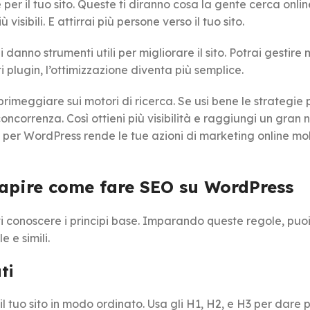
er il tuo sito. Queste ti diranno cosa la gente cerca onlin
isibili. E attirrai più persone verso il tuo sito.
danno strumenti utili per migliorare il sito. Potrai gestire 
ti plugin, l’ottimizzazione diventa più semplice.
rimeggiare sui motori di ricerca. Se usi bene le strategie 
ncorrenza. Così ottieni più visibilità e raggiungi un gran
per WordPress rende le tue azioni di marketing online mo
capire come fare SEO su WordPress
conoscere i principi base. Imparando queste regole, puoi 
e e simili.
ti
l tuo sito in modo ordinato. Usa gli H1, H2, e H3 per dare p