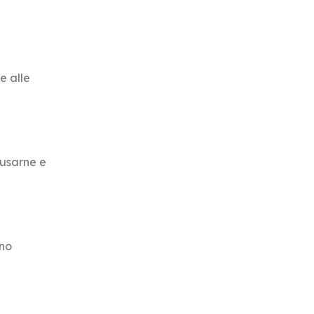
e alle
busarne e
ano