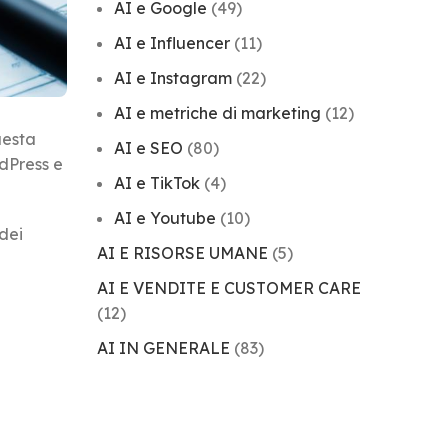
AI e Google
(49)
AI e Influencer
(11)
AI e Instagram
(22)
AI e metriche di marketing
(12)
uesta
AI e SEO
(80)
dPress e
AI e TikTok
(4)
AI e Youtube
(10)
dei
AI E RISORSE UMANE
(5)
AI E VENDITE E CUSTOMER CARE
(12)
AI IN GENERALE
(83)