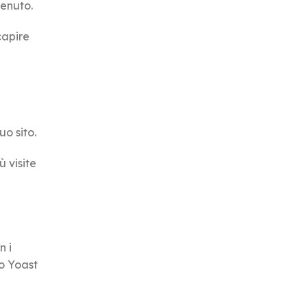
tenuto.
capire
uo sito.
 visite
n i
no Yoast