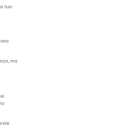
la tua
tono
enza, ma
ei
no
arole