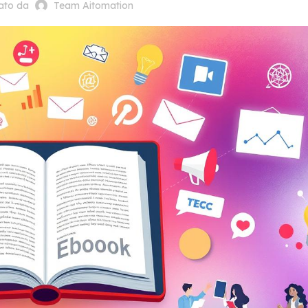
cato da
Team Aitomation