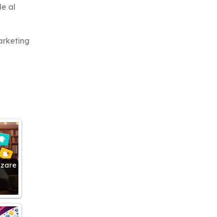
e al
marketing
zzare