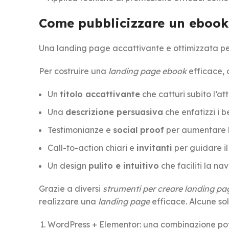
Come pubblicizzare un ebook
Una landing page accattivante e ottimizzata pe
Per costruire una
landing page ebook
efficace, 
Un
titolo accattivante
che catturi subito l’at
Una
descrizione persuasiva
che enfatizzi i b
Testimonianze e
social proof
per aumentare l
Call-to-action chiari e
invitanti
per guidare il 
Un design
pulito e intuitivo
che faciliti la na
Grazie a diversi
strumenti per creare landing pa
realizzare una
landing page
efficace. Alcune sol
WordPress + Elementor: una combinazione pot