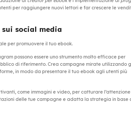
viduazione di
creator per ebook
e l’implementazione di
pro
enti per raggiungere nuovi lettori e far crescere le vendi
sui social media
ale per promuovere il tuo ebook.
gram possono essere uno strumento molto efficace per
bblico di riferimento. Crea campagne mirate utilizzando g
forme, in modo da presentare il tuo ebook agli utenti più
tivanti, come immagini e video, per catturare l’attenzione 
stazioni delle tue campagne e adatta la strategia in base 