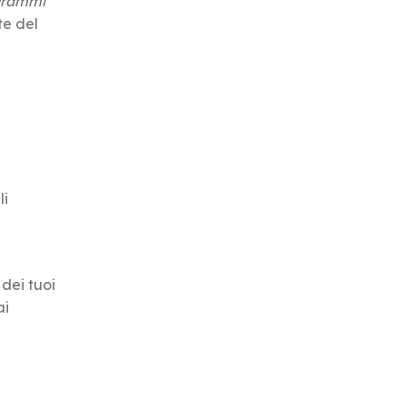
grammi
te del
li
dei tuoi
ai