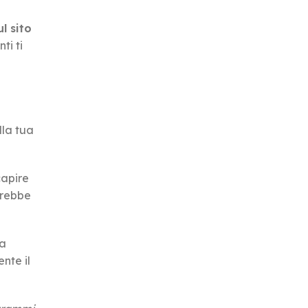
l sito
ti ti
lla tua
capire
trebbe
na
nte il