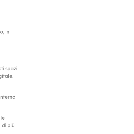
o, in
ti spazi
itale.
’interno
le
 di più