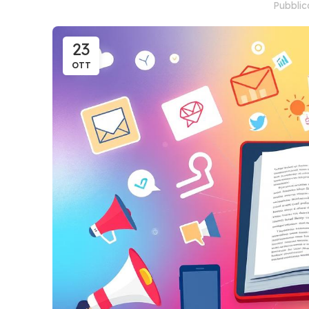
Pubbli
23
OTT