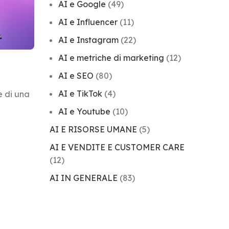
AI e Google
(49)
AI e Influencer
(11)
AI e Instagram
(22)
AI e metriche di marketing
(12)
AI e SEO
(80)
AI e TikTok
(4)
e di una
AI e Youtube
(10)
AI E RISORSE UMANE
(5)
AI E VENDITE E CUSTOMER CARE
(12)
AI IN GENERALE
(83)