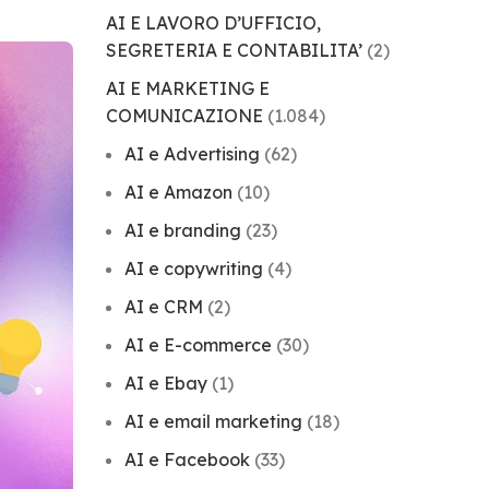
AI E LAVORO D’UFFICIO,
SEGRETERIA E CONTABILITA’
(2)
AI E MARKETING E
COMUNICAZIONE
(1.084)
AI e Advertising
(62)
AI e Amazon
(10)
AI e branding
(23)
AI e copywriting
(4)
AI e CRM
(2)
AI e E-commerce
(30)
AI e Ebay
(1)
AI e email marketing
(18)
AI e Facebook
(33)