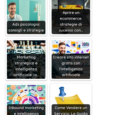
Aprire un
ecommerce:
Ads psicologia:
strategie di
consigli e strategie
sucesso con…
Marketing
Creare sito internet
strategico e
gratis con
intelligenza
l'intelligenza
artificiale: la…
artificiale
Inbound marketing
Come Vendere un
e intelligenza
Servizio: La Guida