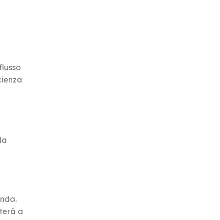
flusso
icienza
da
enda.
uterà a