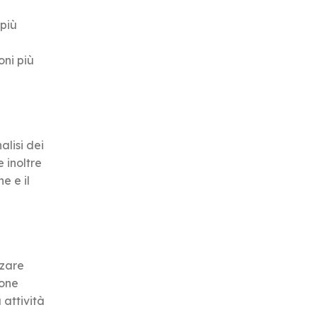
 più
oni più
alisi dei
 inoltre
e e il
zzare
ione
 attività