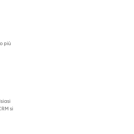
do più
siasi
CRM si