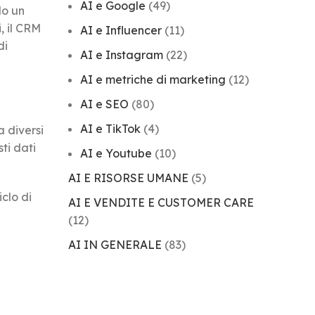
AI e Google
(49)
do un
, il CRM
AI e Influencer
(11)
di
AI e Instagram
(22)
AI e metriche di marketing
(12)
AI e SEO
(80)
AI e TikTok
(4)
a diversi
ti dati
AI e Youtube
(10)
AI E RISORSE UMANE
(5)
clo di
AI E VENDITE E CUSTOMER CARE
(12)
AI IN GENERALE
(83)