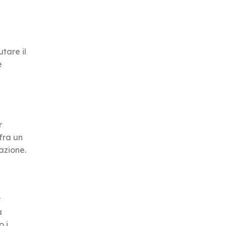
utare il
e
r
fra un
azione.
r
a
o i