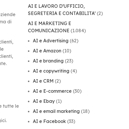
AI E LAVORO D’UFFICIO,
SEGRETERIA E CONTABILITA’
(2)
aziende
 ma di
AI E MARKETING E
COMUNICAZIONE
(1.084)
AI e Advertising
(62)
lienti,
le
AI e Amazon
(10)
ienti,
AI e branding
(23)
nte.
AI e copywriting
(4)
AI e CRM
(2)
AI e E-commerce
(30)
AI e Ebay
(1)
 tutte le
AI e email marketing
(18)
ici.
AI e Facebook
(33)