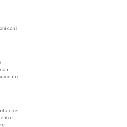
ni con i
e
 con
 aumenta
uturi dei
ienti e
ere