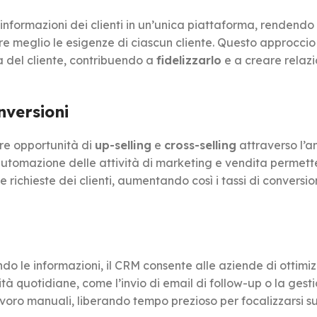
 informazioni dei clienti in un’unica piattaforma, rendendo
e meglio le esigenze di ciascun cliente. Questo approccio
a del cliente, contribuendo a
fidelizzarlo
e a creare relazi
nversioni
are opportunità di
up-selling
e
cross-selling
attraverso l’an
automazione delle attività di marketing e vendita permette
richieste dei clienti, aumentando così i tassi di conversion
ndo le informazioni, il CRM consente alle aziende di ottimi
ità quotidiane, come l’invio di email di follow-up o la gest
 lavoro manuali, liberando tempo prezioso per focalizzarsi su