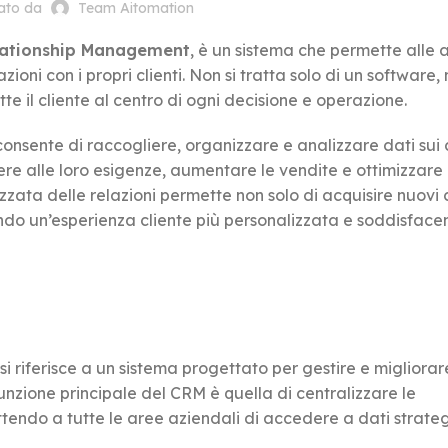
cato da
Team Aitomation
lationship Management
, è un sistema che permette alle 
azioni con i propri clienti. Non si tratta solo di un software,
te il cliente al centro di ogni decisione e operazione.
onsente di raccogliere, organizzare e analizzare dati sui c
re alle loro esigenze, aumentare le vendite e ottimizzare 
ta delle relazioni permette non solo di acquisire nuovi cl
endo un’esperienza cliente più personalizzata e soddisface
si riferisce a un sistema progettato per gestire e migliorare
 funzione principale del CRM è quella di centralizzare le
ettendo a tutte le aree aziendali di accedere a dati strateg