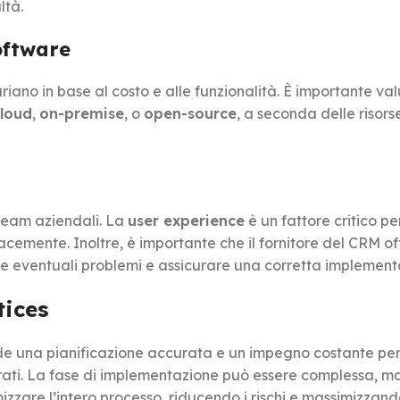
ltà.
software
riano in base al costo e alle funzionalità. È importante val
loud
,
on-premise
, o
open-source
, a seconda delle risors
team aziendali. La
user experience
è un fattore critico pe
cacemente. Inoltre, è importante che il fornitore del CRM of
ere eventuali problemi e assicurare una corretta implement
tices
e una pianificazione accurata e un impegno costante pe
derati. La fase di implementazione può essere complessa, m
izzare l’intero processo, riducendo i rischi e massimizzand