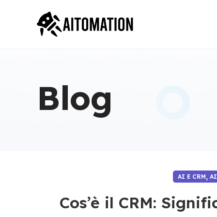
Blog
,
AI E CRM
A
Cos’è il CRM: Signif