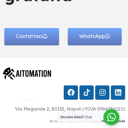
Contattaci
WhatsApp
Via Megaride 2, 80132, Napoli | P.IVA 09662861211
Occorre Aiuto?
Chat.
In collaborazione con
Piccole Medie Aziende