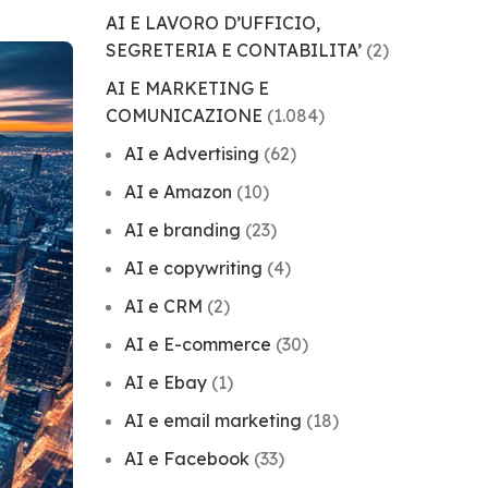
AI E LAVORO D’UFFICIO,
SEGRETERIA E CONTABILITA’
(2)
AI E MARKETING E
COMUNICAZIONE
(1.084)
AI e Advertising
(62)
AI e Amazon
(10)
AI e branding
(23)
AI e copywriting
(4)
AI e CRM
(2)
AI e E-commerce
(30)
AI e Ebay
(1)
AI e email marketing
(18)
AI e Facebook
(33)