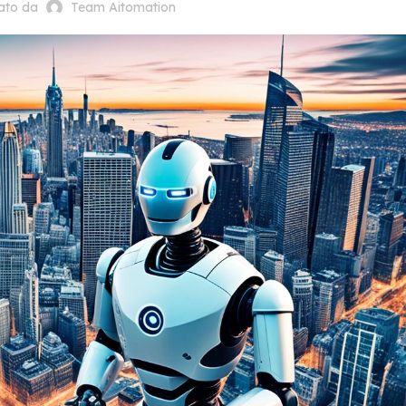
cato da
Team Aitomation