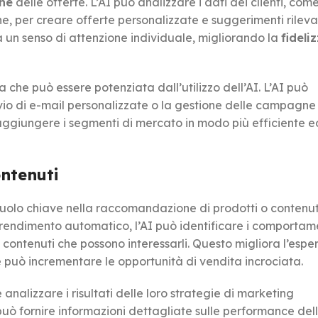
one
delle offerte. L’AI può analizzare i dati dei clienti, come
e, per creare offerte personalizzate e suggerimenti rilevan
 un senso di attenzione individuale, migliorando la
fideli
 che può essere potenziata dall’utilizzo dell’AI. L’AI può
vio di e-mail personalizzate o la gestione delle campagne
raggiungere i segmenti di mercato in modo più efficiente e
ntenuti
 ruolo chiave nella raccomandazione di prodotti o contenut
l’apprendimento automatico, l’AI può identificare i comportame
o contenuti che possono interessarli. Questo migliora l’espe
e può incrementare le opportunità di vendita incrociata.
 analizzare i risultati delle loro strategie di marketing
I può fornire informazioni dettagliate sulle performance del