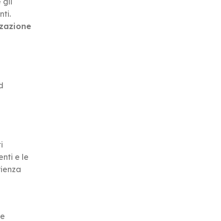
 gli
ti.
zzazione
d
i
nti e le
rienza
le