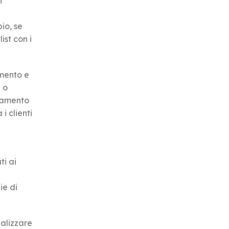
i
io, se
st con i
amento e
 o
liamento
i clienti
ti ai
ie di
nalizzare