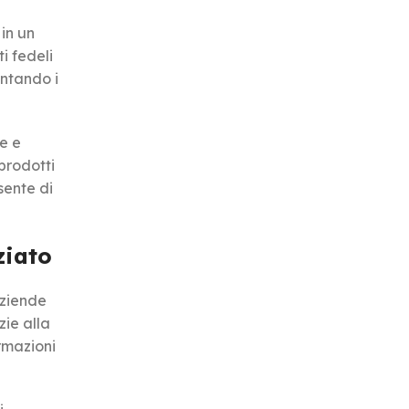
 in un
i fedeli
entando i
re e
prodotti
sente di
ziato
aziende
zie alla
rmazioni