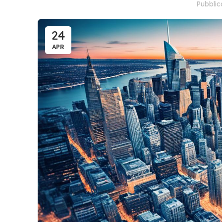
Pubbli
24
APR