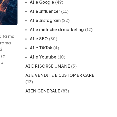
AI e Google
(49)
AI e Influencer
(11)
AI e Instagram
(22)
AI e metriche di marketing
(12)
ndita ma
AI e SEO
(80)
norama
AI e TikTok
(4)
si
nza
AI e Youtube
(10)
do
AI E RISORSE UMANE
(5)
AI E VENDITE E CUSTOMER CARE
(12)
AI IN GENERALE
(83)