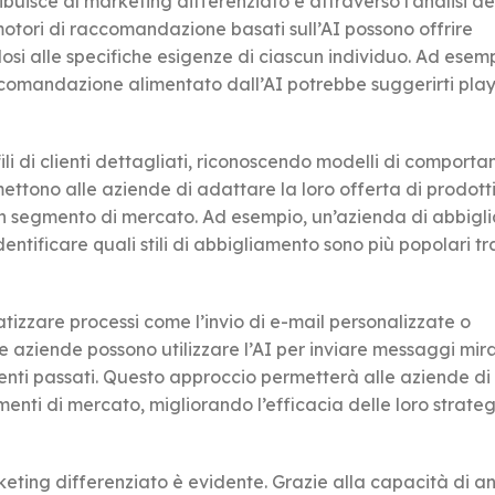
ribuisce al marketing differenziato è attraverso l’analisi de
motori di raccomandazione basati sull’AI possono offrire
osi alle specifiche esigenze di ciascun individuo. Ad esemp
comandazione alimentato dall’AI potrebbe suggerirti playli
fili di clienti dettagliati, riconoscendo modelli di comport
ettono alle aziende di adattare la loro offerta di prodotti
scun segmento di mercato. Ad esempio, un’azienda di abbig
dentificare quali stili di abbigliamento sono più popolari tra 
atizzare processi come l’invio di e-mail personalizzate o
e aziende possono utilizzare l’AI per inviare messaggi mira
menti passati. Questo approccio permetterà alle aziende di
enti di mercato, migliorando l’efficacia delle loro strateg
rketing differenziato è evidente. Grazie alla capacità di a