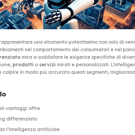
ò rappresentare uno strumento potentissimo non solo di ve
 cambiamenti nel comportamento dei consumatori e nel pa
renziato
mira a soddisfare le esigenze specifiche di diver
zione,
prodotti
o
servizi
mirati e personalizzati. L’intellige
e e colpire in modo più accurato questi segmenti, miglioran
lo
ali vantaggi offre
ing differenziato
 l’intelligenza artificiale