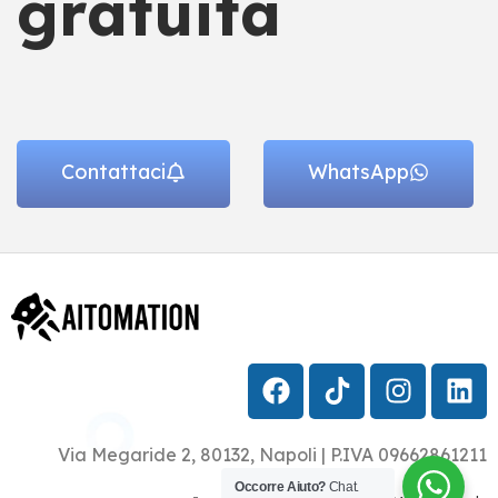
gratuita
Contattaci
WhatsApp
Via Megaride 2, 80132, Napoli | P.IVA 09662861211
Occorre Aiuto?
Chat.