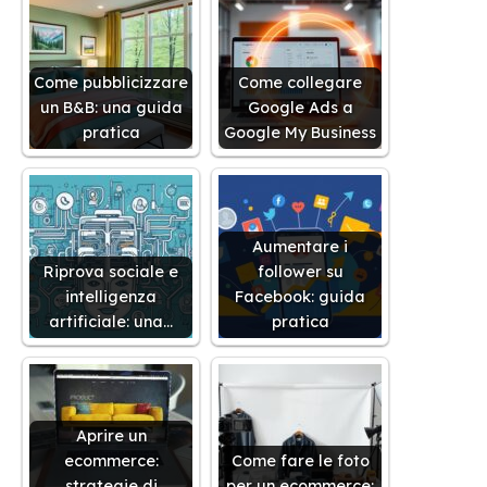
Come pubblicizzare
Come collegare
un B&B: una guida
Google Ads a
pratica
Google My Business
Aumentare i
Riprova sociale e
follower su
intelligenza
Facebook: guida
artificiale: una…
pratica
Aprire un
ecommerce:
Come fare le foto
strategie di
per un ecommerce: