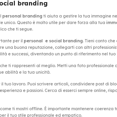
social branding
Il
personal branding
ti aiuta a gestire la tua immagine ne
nde unico. Questo è molto utile per dare forza alla tua
imm
ico che ti segue.
tante per il
personal e social branding
. Tieni conto che 
uire una buona reputazione, collegarti con altri professionist
lità e successi, diventando un punto di riferimento nel tu
 che ti rappresenti al meglio. Metti una foto professionale 
ue abilità e la tua unicità.
l tuo lavoro. Puoi scrivere articoli, condividere post di bl
a esperienza e passioni. Cerca di esserci sempre online, ri
ome ti mostri offline. È importante mantenere coerenza t
per il tuo stile professionale ed empatico.