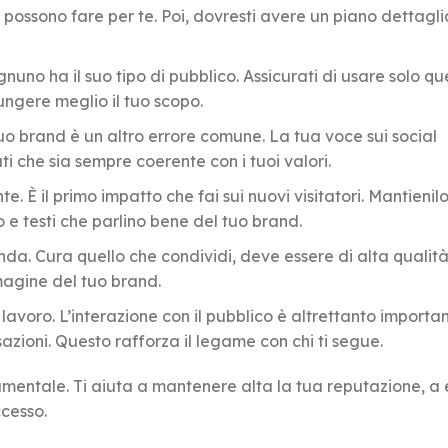
 possono fare per te. Poi, dovresti avere un piano dettagl
gnuno ha il suo tipo di pubblico. Assicurati di usare solo que
ungere meglio il tuo scopo.
tuo brand è un altro errore comune. La tua voce sui social
i che sia sempre coerente con i tuoi valori.
te. È il primo impatto che fai sui nuovi visitatori. Mantieni
 e testi che parlino bene del tuo brand.
enda. Cura quello che condividi, deve essere di alta qualità
magine del tuo brand.
lavoro. L’interazione con il pubblico è altrettanto importan
zioni. Questo rafforza il legame con chi ti segue.
amentale. Ti aiuta a mantenere alta la tua reputazione, a 
ccesso.