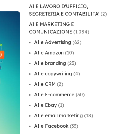
AI E LAVORO D’UFFICIO,
SEGRETERIA E CONTABILITA’
(2)
AI E MARKETING E
COMUNICAZIONE
(1.084)
AI e Advertising
(62)
AI e Amazon
(10)
AI e branding
(23)
AI e copywriting
(4)
AI e CRM
(2)
AI e E-commerce
(30)
AI e Ebay
(1)
AI e email marketing
(18)
AI e Facebook
(33)