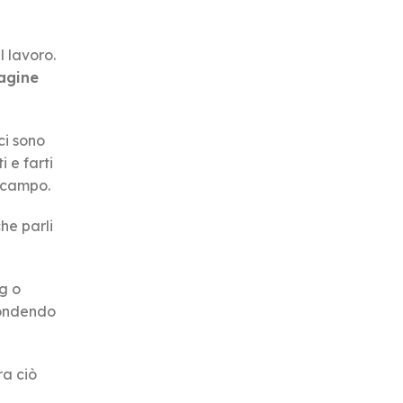
l lavoro.
agine
ci sono
i e farti
o campo.
che parli
og o
spondendo
ra ciò