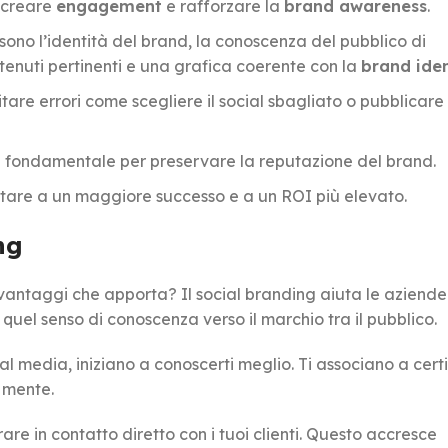
 creare
engagement
e rafforzare la
brand awareness
.
sono l’identità del brand, la conoscenza del pubblico di
ntenuti pertinenti e una grafica coerente con la
brand iden
tare errori come scegliere il social sbagliato o pubblicare
a è fondamentale per preservare la reputazione del brand.
ortare a un maggiore successo e a un ROI più elevato.
ng
i vantaggi che apporta? Il social branding aiuta le aziende 
, quel senso di conoscenza verso il marchio tra il pubblico.
l media, iniziano a conoscerti meglio. Ti associano a certi
o mente.
rare in contatto diretto con i tuoi clienti. Questo accresce