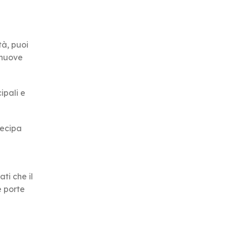
tà, puoi
 nuove
ipali e
tecipa
ti che il
e porte