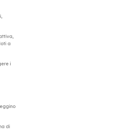
i,
ttiva,
oti a
ere i
nneggino
ma di