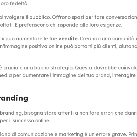
 loro fedeltà.
involgere il pubblico. Offrono spazi per fare conversazion
ltati. E preferiscono chi risponde alle loro esigenze.
icx può aumentare le tue
vendite
. Creando una comunità a
n’immagine positiva online può portarti più clienti, aiutand
, è cruciale una buona strategia. Questa dovrebbe coinvolg
ial media per aumentare l’immagine del tuo brand, interagire
Branding
l branding, bisogna stare attenti a non fare errori che da
per il successo online.
 piano di comunicazione e marketing è un errore grave. Pri