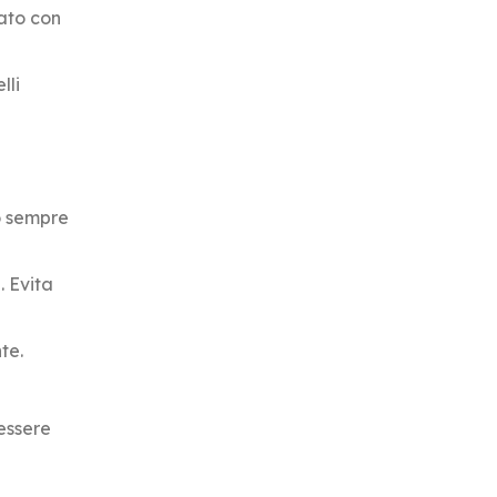
iato con
lli
lo sempre
. Evita
te.
essere