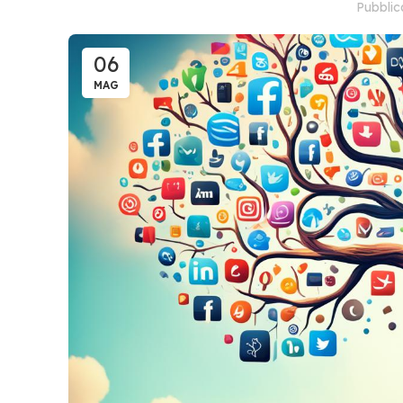
Pubbli
06
MAG