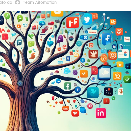
cato da
Team Aitomation