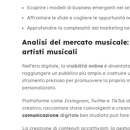
Scoprire i modelli di business emergenti nel s
Affrontare le sfide e cogliere le opportunità 
Approfondire la complessità del marketing ne
Analisi del mercato musicale: 
artisti musicali
Nell’era digitale, la
visibilità online
è diventata
raggiungere un pubblico più ampio e costruire u
strumento prezioso per promuovere la propria mus
personalizzato.
Piattaforme come
Instagram
,
Twitter
e
TikTok
of
creativo, raccontare storie coinvolgenti e crea
comunicazione
digitale
ben studiata può fare la
La creazione di contenuti accattivanti, la gestion