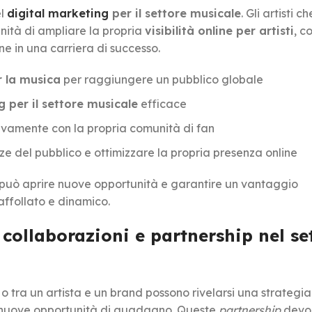
el
digital marketing
per il settore musicale
. Gli artisti ch
nità di ampliare la propria
visibilità online per artisti
, c
e in una carriera di successo.
r la musica
per raggiungere un pubblico globale
g per il settore musicale
efficace
tivamente con la propria comunità di fan
ze del pubblico e ottimizzare la propria presenza online
isti può aprire nuove opportunità e garantire un vantaggio
ffollato e dinamico.
 collaborazioni e partnership nel se
i o tra un artista e un brand possono rivelarsi una strategia
e nuove opportunità di guadagno. Queste
partnership
devo