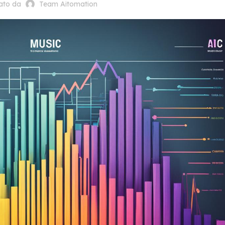
cato da
Team Aitomation