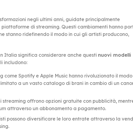
asformazioni negli ultimi anni, guidate principalmente
e piattaforme di streaming. Questi cambiamenti hanno por
e stanno ridefinendo il modo in cui gli artisti producono,
n Italia significa considerare anche questi
nuovi modelli 
li includono:
ming come Spotify e Apple Music hanno rivoluzionato il modo i
imitato a un vasto catalogo di brani in cambio di un can
 di streaming offrono opzioni gratuite con pubblicità, mentre
mium attraverso un abbonamento a pagamento.
rtisti possono diversificare le loro entrate attraverso la vend
sing.