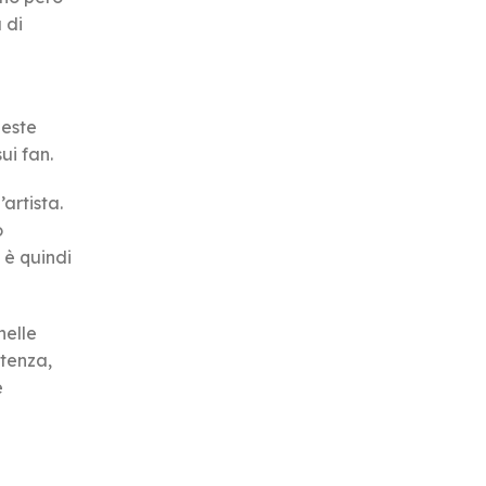
 di
ueste
ui fan.
artista.
o
 è quindi
nelle
utenza,
e