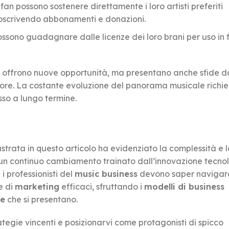
 i fan possono sostenere direttamente i loro artisti preferiti
oscrivendo abbonamenti e donazioni.
i possono guadagnare dalle licenze dei loro brani per uso in f
offrono nuove opportunità, ma presentano anche sfide d
 settore. La costante evoluzione del panorama musicale richi
sso a lungo termine.
ustrata in questo articolo ha evidenziato la complessità e 
a un continuo cambiamento trainato dall’innovazione tecno
 i professionisti del
music business
devono saper navigar
e di
marketing
efficaci, sfruttando i
modelli di business
de
che si presentano.
ategie vincenti e posizionarvi come protagonisti di spicco