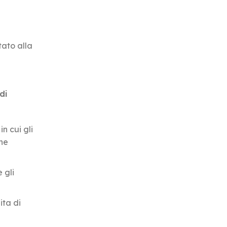
tato alla
di
n cui gli
one
 gli
ita di