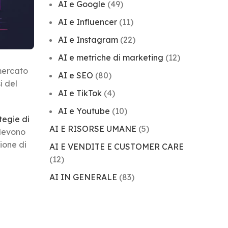
AI e Google
(49)
AI e Influencer
(11)
AI e Instagram
(22)
AI e metriche di marketing
(12)
 mercato
AI e SEO
(80)
i del
AI e TikTok
(4)
AI e Youtube
(10)
tegie di
AI E RISORSE UMANE
(5)
 devono
ione di
AI E VENDITE E CUSTOMER CARE
(12)
AI IN GENERALE
(83)