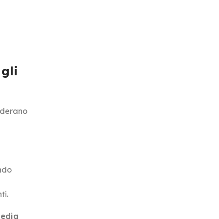
 gli
siderano
ondo
ti.
media