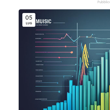
Pubbli
05
LUG