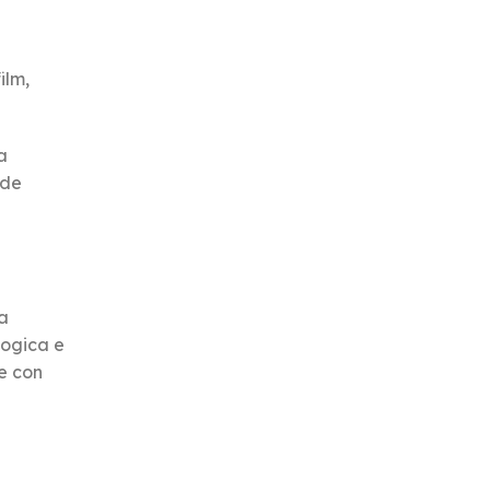
ilm,
a
ede
la
logica e
e con