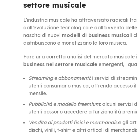
settore musicale
L’industria musicale ha attraversato radicali tr
dall’evoluzione tecnologica e dall’avvento dell
nascita di nuovi
modelli di business musicali
ch
distribuiscono e monetizzano la loro musica.
Fare una corretta analisi del mercato musicale i
business nel settore musicale
emergenti, i qua
Streaming e abbonamenti
: i servizi di strea
utenti consumano musica, offrendo accesso ill
mensile.
Pubblicità e modello freemium
: alcuni servizi
utenti possono accedere a funzionalità pre
Vendita di prodotti fisici e merchandise
: gli a
dischi, vinili, t-shirt e altri articoli di merchandi