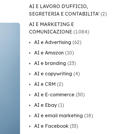
AI E LAVORO D’UFFICIO,
SEGRETERIA E CONTABILITA’
(2)
AI E MARKETING E
COMUNICAZIONE
(1.084)
AI e Advertising
(62)
AI e Amazon
(10)
AI e branding
(23)
AI e copywriting
(4)
AI e CRM
(2)
AI e E-commerce
(30)
AI e Ebay
(1)
AI e email marketing
(18)
AI e Facebook
(33)