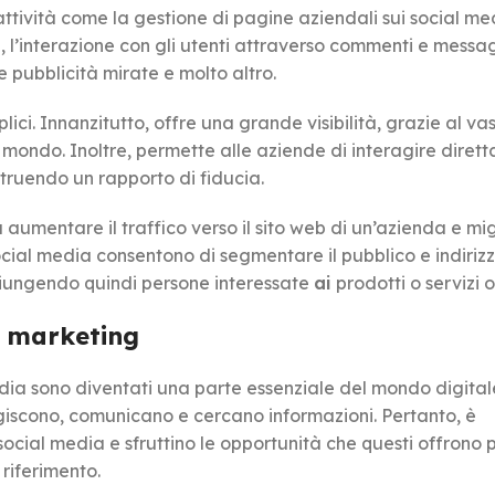
ttività come la gestione di pagine aziendali sui social med
i, l’interazione con gli utenti attraverso commenti e messa
te pubblicità mirate e molto altro.
ci. Innanzitutto, offre una grande visibilità, grazie al va
 il mondo. Inoltre, permette alle aziende di interagire dire
struendo un rapporto di fiducia.
aumentare il traffico verso il sito web di un’azienda e migl
social media consentono di segmentare il pubblico e indirizz
giungendo quindi persone interessate
ai
prodotti o servizi of
l marketing
edia sono diventati una parte essenziale del mondo digital
giscono, comunicano e cercano informazioni. Pertanto, è
ocial media e sfruttino le opportunità che questi offrono 
riferimento.