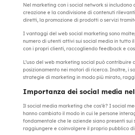
Nel marketing con i social network si includono a
creazione e la condivisione di contenuti rilevant
diretti, la promozione di prodotti o servizi trami
I vantaggi del web social marketing sono moltepli
numero di utenti attivi sui social media in tutto
con i propri clienti, raccogliendo feedback e co
L’uso del web marketing social può contribuire a 
posizionamento nei motori di ricerca. Inoltre, i 
strategie di marketing in modo più mirato, rag
Importanza dei social media ne
Il social media marketing che cos’è? I social m
hanno cambiato il modo in cui le persone intera
fondamentale che le aziende siano presenti sui s
raggiungere e coinvolgere il proprio pubblico di 