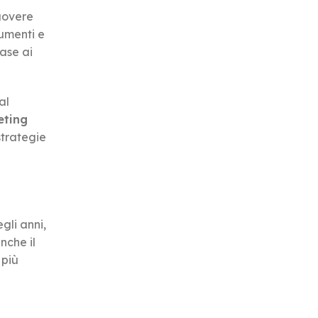
uovere
rumenti e
ase ai
al
eting
strategie
gli anni,
nche il
 più