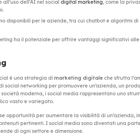
all’uso dell’AI nel social
digital marketing
, come la priva
i.
o disponibili per le aziende, tra cui chatbot e algoritmi di 
eting ha il potenziale per offrire vantaggi significativi alle
ng
cial è una strategia di
marketing digitale
che sfrutta l’a
 di social networking per promuovere un’azienda, un prodo
la società moderna, i social media rappresentano uno stru
ico vasto e variegato.
e opportunità per aumentare la visibilità di un’azienda, i
enuti pertinenti. I social media sono diventati una part
iende di ogni settore e dimensione.