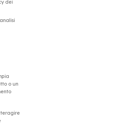
cy dei
analisi
mpia
tto o un
mento
nteragire
e