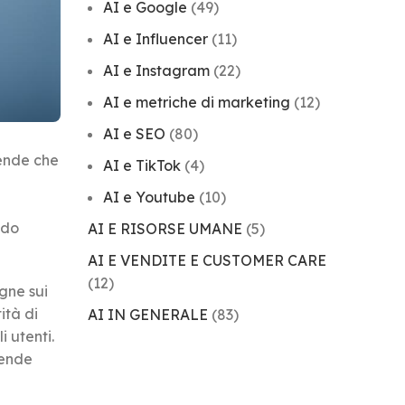
AI e Google
(49)
AI e Influencer
(11)
AI e Instagram
(22)
AI e metriche di marketing
(12)
AI e SEO
(80)
ende che
AI e TikTok
(4)
AI e Youtube
(10)
ndo
AI E RISORSE UMANE
(5)
AI E VENDITE E CUSTOMER CARE
(12)
agne sui
ità di
AI IN GENERALE
(83)
 utenti.
iende