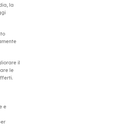
ia, la
ggi
sto
ttamente
iorare il
are le
ferti.
e e
per