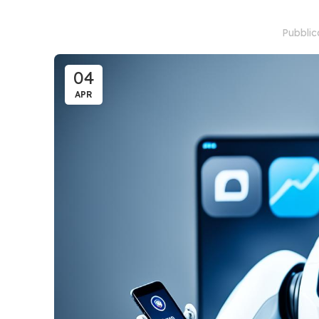
Pubbli
04
APR