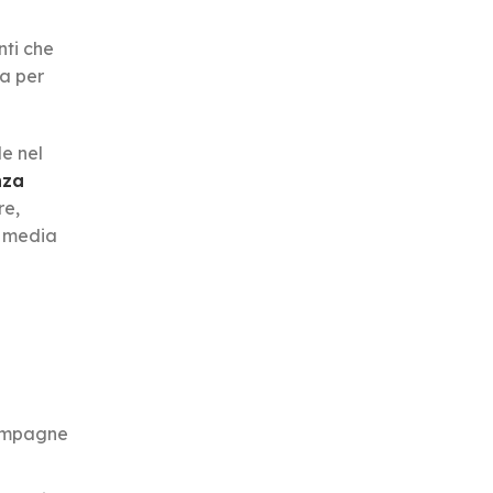
nti che
a per
le nel
nza
re,
l media
 campagne