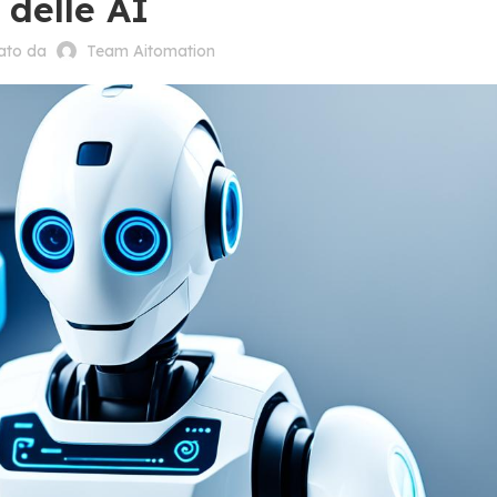
delle AI
cato da
Team Aitomation