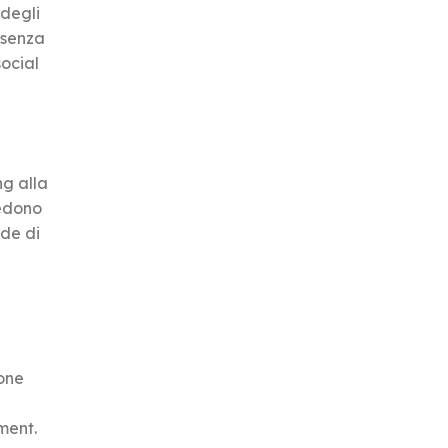
 degli
esenza
social
ng alla
vedono
nde di
ione
ment.