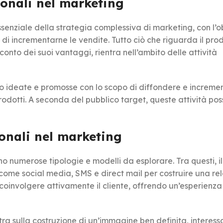
ionali nel marketing
nziale della strategia complessiva di marketing, con l’ob
 di incrementarne le vendite. Tutto ciò che riguarda il pro
conto dei suoi vantaggi, rientra nell’ambito delle attività
ideate e promosse con lo scopo di diffondere e incremen
prodotti. A seconda del pubblico target, queste attività po
ionali nel marketing
no numerose tipologie e modelli da esplorare. Tra questi, il
 come social media, SMS e direct mail per costruire una re
coinvolgere attivamente il cliente, offrendo un’esperienza
ra sulla costruzione di un’immagine ben definita, interess