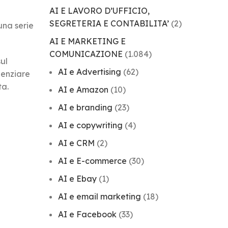
AI E LAVORO D’UFFICIO,
SEGRETERIA E CONTABILITA’
(2)
una serie
AI E MARKETING E
COMUNICAZIONE
(1.084)
sul
AI e Advertising
(62)
denziare
ta.
AI e Amazon
(10)
AI e branding
(23)
AI e copywriting
(4)
AI e CRM
(2)
AI e E-commerce
(30)
AI e Ebay
(1)
AI e email marketing
(18)
AI e Facebook
(33)