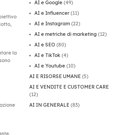
AI e Google
(49)
AI e Influencer
(11)
iettivo
AI e Instagram
(22)
dotto,
AI e metriche di marketing
(12)
AI e SEO
(80)
tare la
AI e TikTok
(4)
ssono
AI e Youtube
(10)
AI E RISORSE UMANE
(5)
AI E VENDITE E CUSTOMER CARE
(12)
lazione
AI IN GENERALE
(83)
ante,