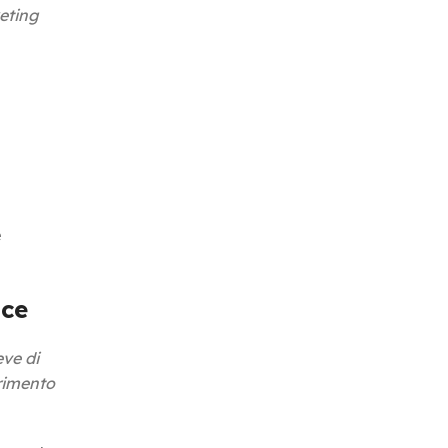
eting
e
ace
eve di
erimento