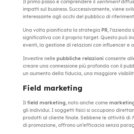
Il primo passo è comprendere il
sentiment
diffus
impatti sul business. Successivamente, viene svi
interessante agli occhi del pubblico di riferiment
Una volta pianificata la strategia
PR
, l’azienda 
significativa con il proprio target. Questo può i
eventi, la gestione di relazioni con influencer e o
Investire nelle
pubbliche relazioni
consente all
creare una connessione più profonda con il pubb
un aumento della fiducia, una maggiore visibilità e
Field marketing
Il
field marketing
, noto anche come
marketing
gli individui. I soggetti fisici si occupano dire
prodotti al cliente finale. Sebbene le attività di
f
di promozione, offrono un’efficacia senza para