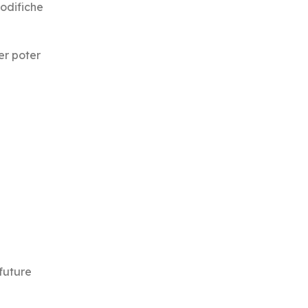
modifiche
per poter
future