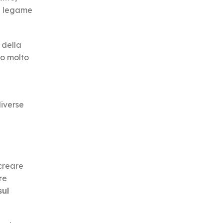
un legame
 della
no molto
diverse
creare
re
ul