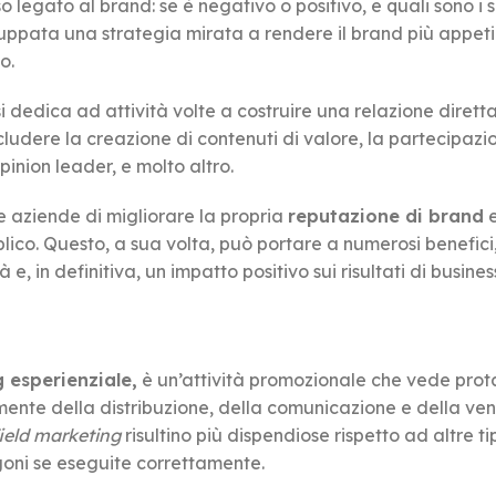
o legato al brand: se è negativo o positivo, e quali sono i 
luppata una strategia mirata a rendere il brand più appeti
o.
si dedica ad attività volte a costruire una relazione dirett
ncludere la creazione di contenuti di valore, la partecipazi
pinion leader, e molto altro.
e aziende di migliorare la propria
reputazione di brand
e
lico. Questo, a sua volta, può portare a numerosi benefic
, in definitiva, un impatto positivo sui risultati di busines
 esperienziale,
è un’attività promozionale che vede prot
ttamente della distribuzione, della comunicazione e della ve
ield marketing
risultino più dispendiose rispetto ad altre t
goni se eseguite correttamente.