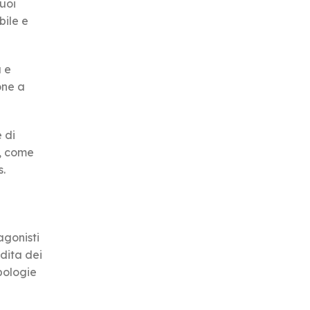
suoi
bile e
a e
one a
 di
i, come
s.
agonisti
ndita dei
ipologie