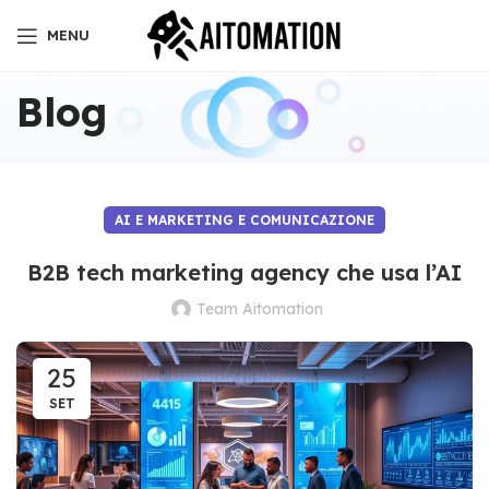
MENU
Blog
AI E MARKETING E COMUNICAZIONE
B2B tech marketing agency che usa l’AI
Team Aitomation
25
SET