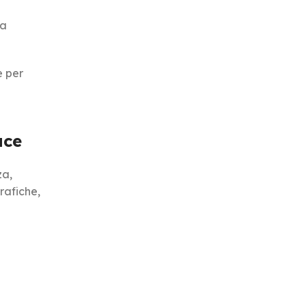
ua
e per
ace
za,
rafiche,