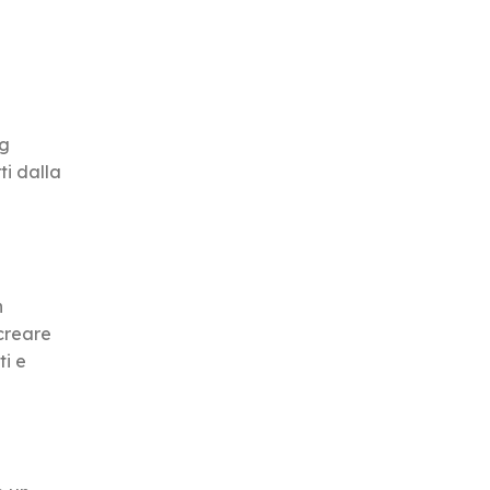
ng
ti dalla
n
creare
ti e