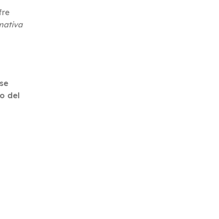
fre
mativa
ase
o del