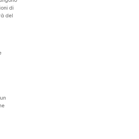
imangono
oni di
tà del
e
 un
he