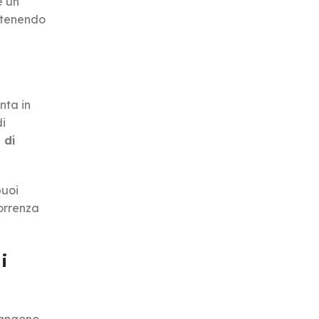
e un
ottenendo
nta in
di
 di
puoi
correnza
i