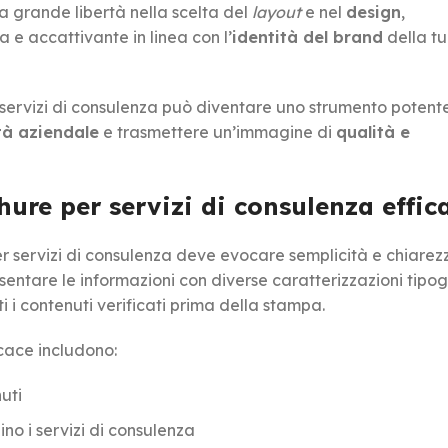
a grande libertà nella scelta del
layout
e nel
design
,
e accattivante in linea con l’
identità del brand
della t
oi servizi di consulenza può diventare uno strumento potent
ità aziendale
e trasmettere un’immagine di
qualità e
ure per servizi di consulenza effic
 servizi di consulenza deve evocare semplicità e chiarez
esentare le informazioni con diverse caratterizzazioni tipog
ti i contenuti verificati prima della stampa.
cace includono:
uti
ino i servizi di consulenza