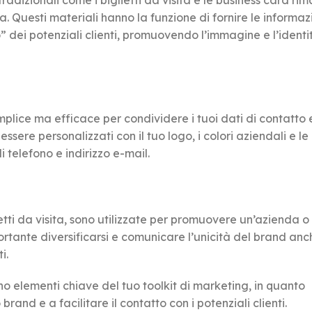
tradizionali come i biglietti da visita e le business card r
a. Questi materiali hanno la funzione di fornire le informazi
o” dei potenziali clienti, promuovendo l’immagine e l’identi
ice ma efficace per condividere i tuoi dati di contatto 
ssere personalizzati con il tuo logo, i colori aziendali e le
telefono e indirizzo e-mail.
ietti da visita, sono utilizzate per promuovere un’azienda o
ortante diversificarsi e comunicare l’unicità del brand anc
i.
o elementi chiave del tuo toolkit di marketing, in quanto
and e a facilitare il contatto con i potenziali clienti.