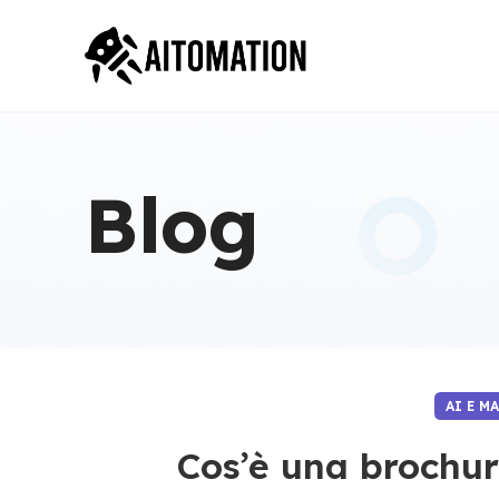
Blog
AI E M
Cos’è una brochur