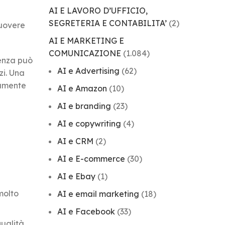
AI E LAVORO D’UFFICIO,
SEGRETERIA E CONTABILITA’
(2)
muovere
AI E MARKETING E
COMUNICAZIONE
(1.084)
lenza può
AI e Advertising
(62)
zi. Una
mamente
AI e Amazon
(10)
AI e branding
(23)
AI e copywriting
(4)
AI e CRM
(2)
AI e E-commerce
(30)
AI e Ebay
(1)
molto
AI e email marketing
(18)
AI e Facebook
(33)
qualità