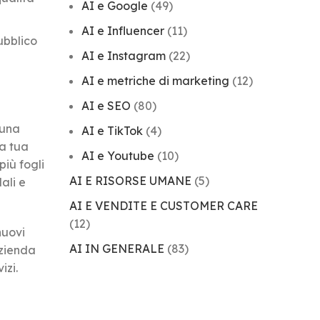
AI e Google
(49)
AI e Influencer
(11)
ubblico
AI e Instagram
(22)
AI e metriche di marketing
(12)
AI e SEO
(80)
 una
AI e TikTok
(4)
la tua
AI e Youtube
(10)
iù fogli
AI E RISORSE UMANE
(5)
ali e
AI E VENDITE E CUSTOMER CARE
(12)
nuovi
AI IN GENERALE
(83)
azienda
izi.