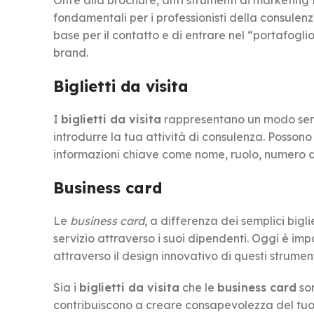
Oltre alla brochure, altri strumenti di marketing 
fondamentali per i professionisti della consulenz
base per il contatto e di entrare nel “portafogli
brand.
Biglietti da visita
I
biglietti da visita
rappresentano un modo sempl
introdurre la tua attività di consulenza. Possono e
informazioni chiave come nome, ruolo, numero di 
Business card
Le
business card
, a differenza dei semplici bigl
servizio attraverso i suoi dipendenti. Oggi è imp
attraverso il design innovativo di questi strument
Sia i
biglietti da visita
che le
business card
son
contribuiscono a creare consapevolezza del tuo br