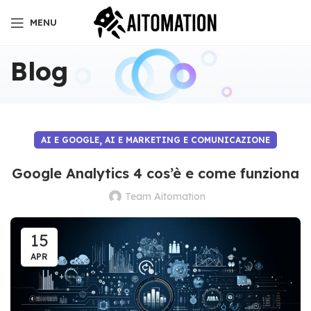
MENU
Blog
,
AI E GOOGLE
AI E MARKETING E COMUNICAZIONE
Google Analytics 4 cos’è e come funziona
Team Aitomation
15
APR