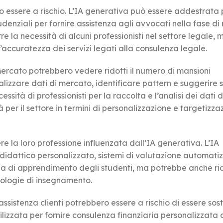
o essere a rischio. L’IA generativa può essere addestrata 
udenziali per fornire assistenza agli avvocati nella fase di 
e la necessità di alcuni professionisti nel settore legale, 
’accuratezza dei servizi legati alla consulenza legale.
 mercato potrebbero vedere ridotti il numero di mansioni
lizzare dati di mercato, identificare pattern e suggerire 
ssità di professionisti per la raccolta e l’analisi dei dati d
er il settore in termini di personalizzazione e targetizza
 la loro professione influenzata dall’IA generativa. L’IA
 didattico personalizzato, sistemi di valutazione automatiz
enza di apprendimento degli studenti, ma potrebbe anche ri
ipologie di insegnamento.
assistenza clienti potrebbero essere a rischio di essere sosti
izzata per fornire consulenza finanziaria personalizzata ai