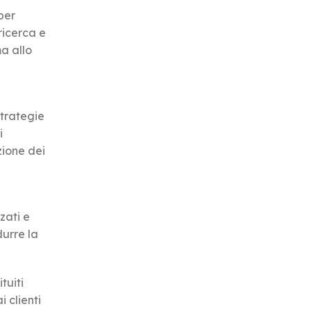
per
ricerca e
ma allo
strategie
i
zione dei
zati e
durre la
tuiti
 clienti