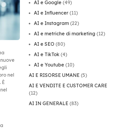
AI e Google
(49)
AI e Influencer
(11)
AI e Instagram
(22)
AI e metriche di marketing
(12)
AI e SEO
(80)
ha
AI e TikTok
(4)
e nuove
AI e Youtube
(10)
gli
oro nel
AI E RISORSE UMANE
(5)
. È
AI E VENDITE E CUSTOMER CARE
 nel
(12)
AI IN GENERALE
(83)
ma