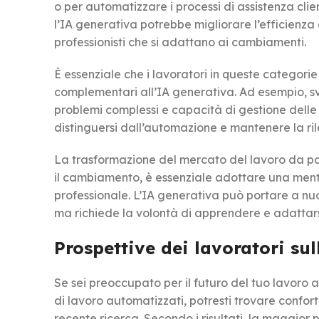
o per automatizzare i processi di assistenza clien
l’IA generativa potrebbe migliorare l’efficienza e
professionisti che si adattano ai cambiamenti.
È essenziale che i lavoratori in queste catego
complementari all’IA generativa. Ad esempio, svi
problemi complessi e capacità di gestione dell
distinguersi dall’automazione e mantenere la ri
La trasformazione del mercato del lavoro da par
il cambiamento, è essenziale adottare una ment
professionale. L’IA generativa può portare a n
ma richiede la volontà di apprendere e adattar
Prospettive dei lavoratori sul
Se sei preoccupato per il futuro del tuo lavoro a 
di lavoro automatizzati, potresti trovare confor
recente ricerca. Secondo i risultati, la maggior p