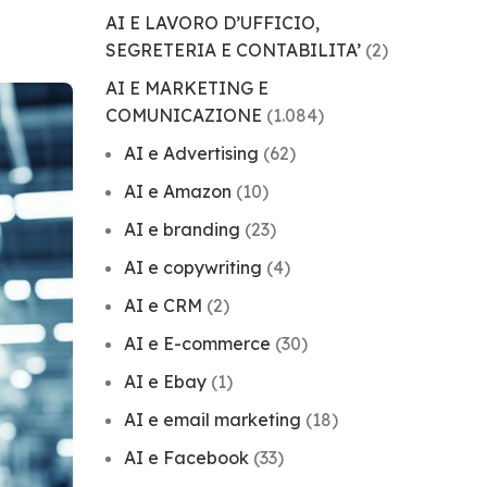
AI E LAVORO D’UFFICIO,
SEGRETERIA E CONTABILITA’
(2)
AI E MARKETING E
COMUNICAZIONE
(1.084)
AI e Advertising
(62)
AI e Amazon
(10)
AI e branding
(23)
AI e copywriting
(4)
AI e CRM
(2)
AI e E-commerce
(30)
AI e Ebay
(1)
AI e email marketing
(18)
AI e Facebook
(33)