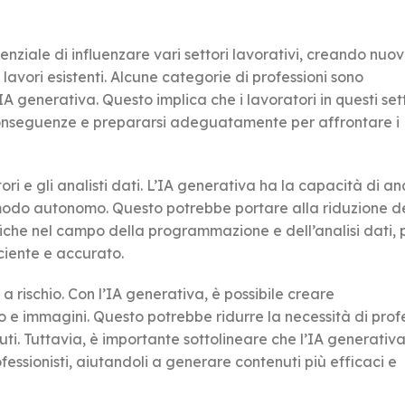
otenziale di influenzare vari settori lavorativi, creando nuo
avori esistenti. Alcune categorie di professioni sono
IA generativa. Questo implica che i lavoratori in questi set
conseguenze e prepararsi adeguatamente per affrontare i
i e gli analisti dati. L’IA generativa ha la capacità di an
 modo autonomo. Questo potrebbe portare alla riduzione d
fiche nel campo della programmazione e dell’analisi dati, 
ciente e accurato.
a rischio. Con l’IA generativa, è possibile creare
e immagini. Questo potrebbe ridurre la necessità di profe
uti. Tuttavia, è importante sottolineare che l’IA generativ
fessionisti, aiutandoli a generare contenuti più efficaci e