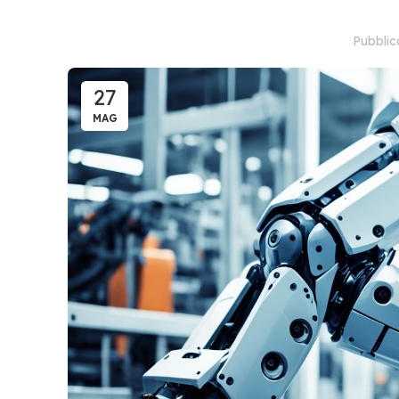
Pubbli
27
MAG