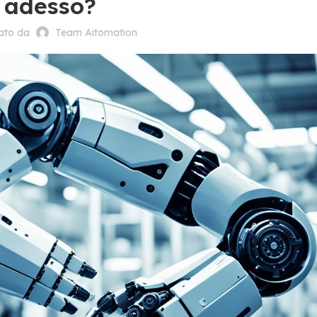
adesso?
cato da
Team Aitomation