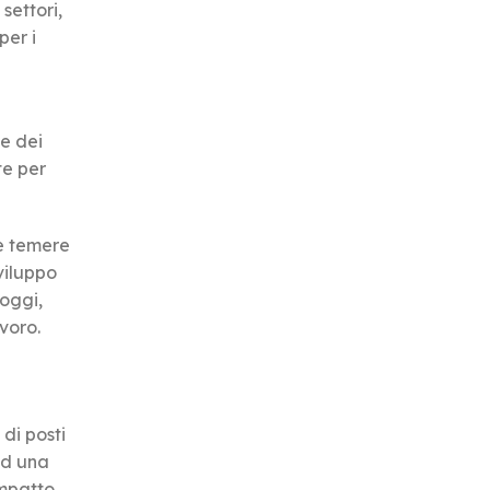
settori,
per i
ne dei
te per
he temere
viluppo
oggi,
voro.
 di posti
ad una
impatto