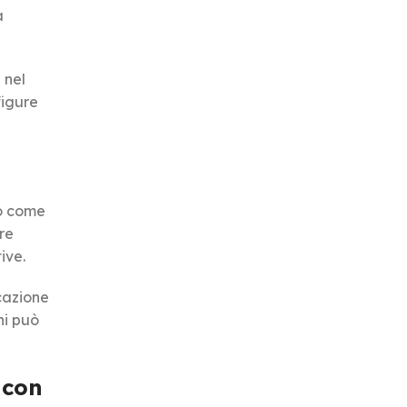
a
 nel
figure
to come
re
ive.
cazione
ni può
 con