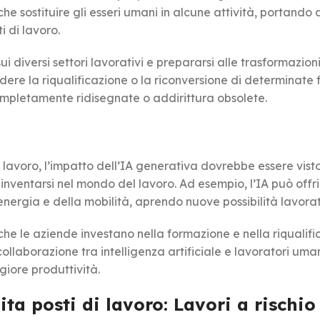
che sostituire gli esseri umani in alcune attività, portando 
i di lavoro.
diversi settori lavorativi e prepararsi alle trasformazioni
dere la riqualificazione o la riconversione di determinate 
ompletamente ridisegnate o addirittura obsolete.
di lavoro, l’impatto dell’IA generativa dovrebbe essere vis
inventarsi nel mondo del lavoro. Ad esempio, l’IA può offri
l’energia e della mobilità, aprendo nuove possibilità lavorat
he le aziende investano nella formazione e nella riqualifi
collaborazione tra intelligenza artificiale e lavoratori uma
giore produttività.
dita posti di lavoro
: Lavori a rischio