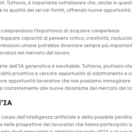
ti. Tuttavia, è importante sottolineare che, anche in questi 
 la qualità dei servizi forniti, offrendo nuove opportunità 
rie comprendano l’importanza di acquisire competenze
luppare capacità di pensiero critico, creatività, risoluzio
e relazioni umane potrebbe diventare sempre più importan
levanza nel mercato del lavoro.
te dell’IA generativa è inevitabile. Tuttavia, piuttosto c
alità proattiva e cercare opportunità di adattamento e s
uove opportunità lavorative che non possiamo immaginare 
si costantemente alle nuove dinamiche del mercato del la
l’IA
causa dell’intelligenza artificiale e della possibile perdita
to nelle prospettive dei lavoratori che hanno partecipato 
arte degli intervistati è ottimista riguardo all’IA e al suo 