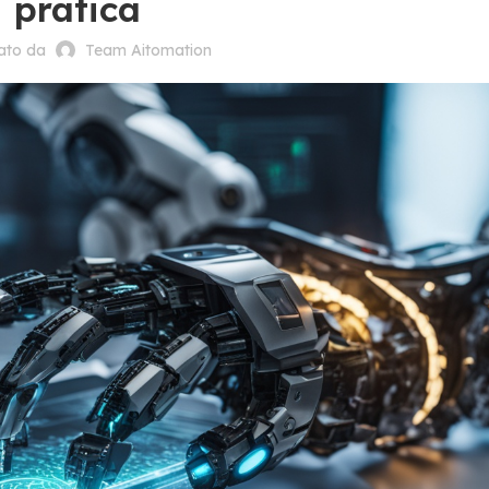
pratica
cato da
Team Aitomation