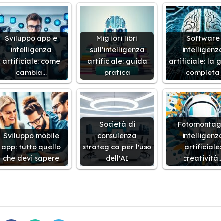
Sviluppo app e
Migliori libri
Software
intelligenza
sull'intelligenza
intelligenz
artificiale: come
artificiale: guida
artificiale: la 
cambia…
pratica
completa
Società di
Fotomontag
Sviluppo mobile
consulenza
intelligenz
app: tutto quello
strategica per l'uso
artificiale:
che devi sapere
dell'AI
creatività