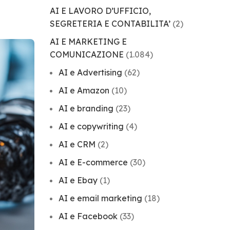
AI E LAVORO D’UFFICIO,
SEGRETERIA E CONTABILITA’
(2)
AI E MARKETING E
COMUNICAZIONE
(1.084)
AI e Advertising
(62)
AI e Amazon
(10)
AI e branding
(23)
AI e copywriting
(4)
AI e CRM
(2)
AI e E-commerce
(30)
AI e Ebay
(1)
AI e email marketing
(18)
AI e Facebook
(33)