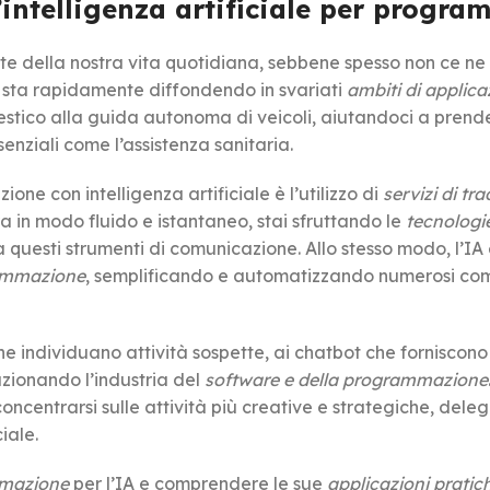
l’intelligenza artificiale per progr
te della nostra vita quotidiana, sebbene spesso non ce ne
 sta rapidamente diffondendo in svariati
ambiti di applica
stico alla guida autonoma di veicoli, aiutandoci a prend
senziali come l’assistenza sanitaria.
ne con intelligenza artificiale è l’utilizzo di
servizi di tr
a in modo fluido e istantaneo, stai sfruttando le
tecnologie
 questi strumenti di comunicazione. Allo stesso modo, l’IA
ammazione
, semplificando e automatizzando numerosi comp
e individuano attività sospette, ai chatbot che forniscono
luzionando l’industria del
software e della programmazione
ncentrarsi sulle attività più creative e strategiche, del
ciale.
mmazione
per l’IA e comprendere le sue
applicazioni pratic