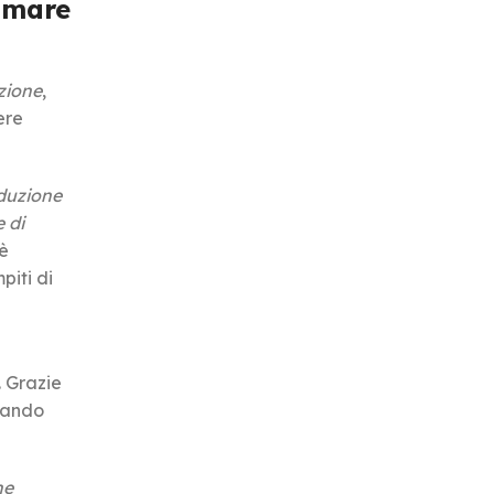
ammare
zione
,
ere
aduzione
 di
 è
iti di
. Grazie
egando
he