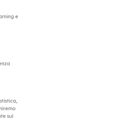
arning e
genza
tistica,
rniremo
te sul