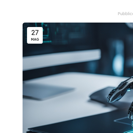
Pubbli
27
MAG