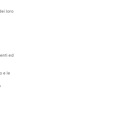
dei loro
genti ed
o e le
o