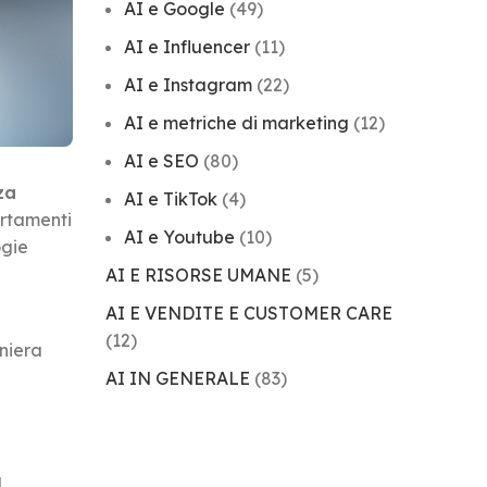
AI e Google
(49)
AI e Influencer
(11)
AI e Instagram
(22)
AI e metriche di marketing
(12)
AI e SEO
(80)
za
AI e TikTok
(4)
ortamenti
AI e Youtube
(10)
ogie
AI E RISORSE UMANE
(5)
AI E VENDITE E CUSTOMER CARE
(12)
niera
AI IN GENERALE
(83)
a