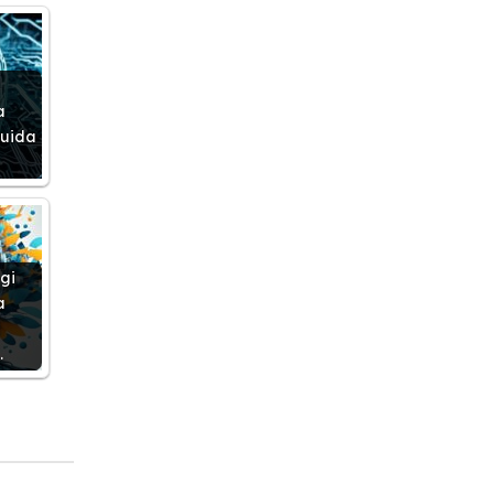
a
guida
gi
a
…