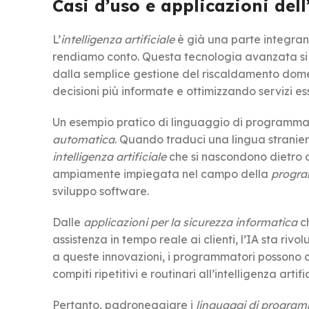
Casi d’uso e applicazioni del
L’
intelligenza artificiale
è già una parte integran
rendiamo conto. Questa tecnologia avanzata si
dalla semplice gestione del riscaldamento dome
decisioni più informate e ottimizzando servizi es
Un esempio pratico di linguaggio di programmazio
automatica
. Quando traduci una lingua stranier
intelligenza artificiale
che si nascondono dietro a
ampiamente impiegata nel campo della
progr
sviluppo software.
Dalle
applicazioni per la sicurezza informatica
ch
assistenza in tempo reale ai clienti, l’IA sta rivo
a queste innovazioni, i programmatori possono co
compiti ripetitivi e routinari all’intelligenza artifi
Pertanto, padroneggiare i
linguaggi di progra