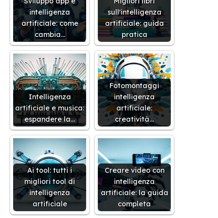
Sviluppo app e
Migliori libri
intelligenza
sull'intelligenza
artificiale: come
artificiale: guida
cambia…
pratica
Fotomontaggi
Intelligenza
intelligenza
artificiale e musica:
artificiale:
espandere la…
creatività…
Ai tool: tutti i
Creare video con
migliori tool di
intelligenza
intelligenza
artificiale: la guida
artificiale
completa