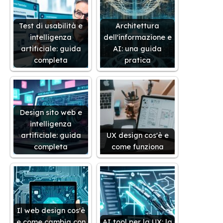
Test di usabilità e
Architettura
intelligenza
dell'informazione e
artificiale: guida
AI: una guida
completa
pratica
Design sito web e
intelligenza
artificiale: guida
UX design cos'è e
completa
come funziona
Il web design cos'è
e come cambia con
AI tool per la UX: la