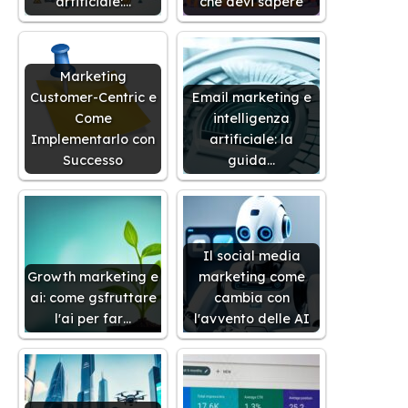
artificiale:…
che devi sapere
Marketing
Customer-Centric e
Email marketing e
Come
intelligenza
Implementarlo con
artificiale: la
Successo
guida…
Il social media
Growth marketing e
marketing come
ai: come gsfruttare
cambia con
l'ai per far…
l'avvento delle AI