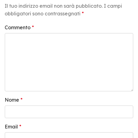
Il tuo indirizzo email non sarà pubblicato.
I campi
obbligatori sono contrassegnati
*
Commento
*
Nome
*
Email
*