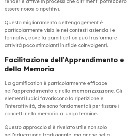
renderle attive in processi che altrimenti potrebbero
essere noiosi o ripetitivi.
Questo miglioramento dell’engagement è
particolarmente visibile nei contesti aziendali e
formativi, dove la gamification può trasformare
attività poco stimolanti in sfide coinvolgenti.
Facilitazione dell’Apprendimento e
della Memoria
La gamification è particolarmente efficace
nell’
apprendimento
e nella
memorizzazione
. Gli
elementi ludici favoriscono la ripetizione e
l’interattività, che sono fondamentali per fissare i
concetti nella memoria a lungo termine.
Questo approccio si è rivelato utile non solo
nell’educazione tradizionale, ma anche nella