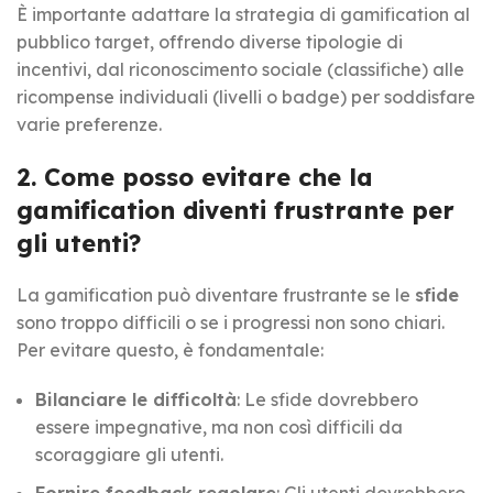
È importante adattare la strategia di gamification al
pubblico target, offrendo diverse tipologie di
incentivi, dal riconoscimento sociale (classifiche) alle
ricompense individuali (livelli o badge) per soddisfare
varie preferenze.
2. Come posso evitare che la
gamification diventi frustrante per
gli utenti?
La gamification può diventare frustrante se le
sfide
sono troppo difficili o se i progressi non sono chiari.
Per evitare questo, è fondamentale:
Bilanciare le difficoltà
: Le sfide dovrebbero
essere impegnative, ma non così difficili da
scoraggiare gli utenti.