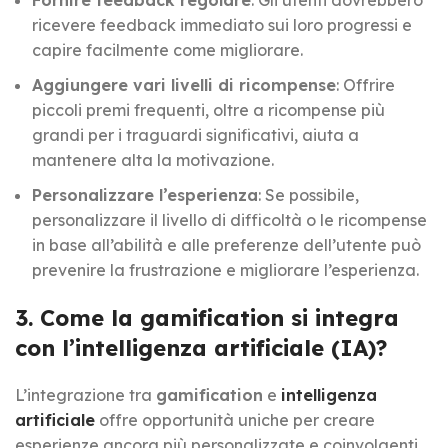
Fornire feedback regolare
: Gli utenti dovrebbero
ricevere feedback immediato sui loro progressi e
capire facilmente come migliorare.
Aggiungere vari livelli di ricompense
: Offrire
piccoli premi frequenti, oltre a ricompense più
grandi per i traguardi significativi, aiuta a
mantenere alta la motivazione.
Personalizzare l’esperienza
: Se possibile,
personalizzare il livello di difficoltà o le ricompense
in base all’abilità e alle preferenze dell’utente può
prevenire la frustrazione e migliorare l’esperienza.
3. Come la gamification si integra
con l’intelligenza artificiale (IA)?
L’integrazione tra
gamification
e
intelligenza
artificiale
offre opportunità uniche per creare
esperienze ancora più personalizzate e coinvolgenti.