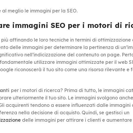
e al meglio le immagini per la SEO.
are immagini SEO per i motori di ri
iù affinando le loro tecniche in termini di ottimizzazione 
mento delle immagini per determinare la pertinenza di un’
gnificativo nell’indicizzazione del contenuto on page. Pert
 fondamentale utilizzare immagini ottimizzate per il web 
oogle riconoscerà il tuo sito come una risorsa rilevante e 
tanti
per i motori di ricerca? Prima di tutto, le immagini c
lorare ulteriormente il tuo sito. Le immagini svolgono anch
. Gli acquirenti tendono a essere influenzati dalle immagini 
ferenza nella decisione di acquisto. Quindi, se gestisci un
izzazione
delle immagini per attirare i clienti e aumentare 