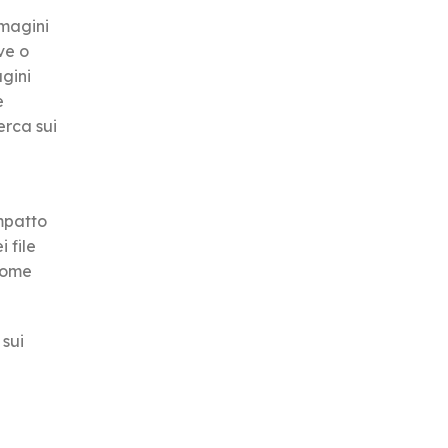
mmagini
ve o
agini
e
erca sui
e
mpatto
 file
 come
 sui