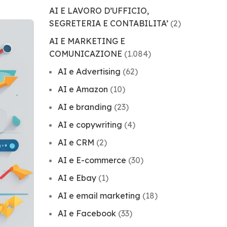
AI E LAVORO D’UFFICIO,
SEGRETERIA E CONTABILITA’
(2)
AI E MARKETING E
COMUNICAZIONE
(1.084)
AI e Advertising
(62)
AI e Amazon
(10)
AI e branding
(23)
AI e copywriting
(4)
AI e CRM
(2)
AI e E-commerce
(30)
AI e Ebay
(1)
AI e email marketing
(18)
AI e Facebook
(33)