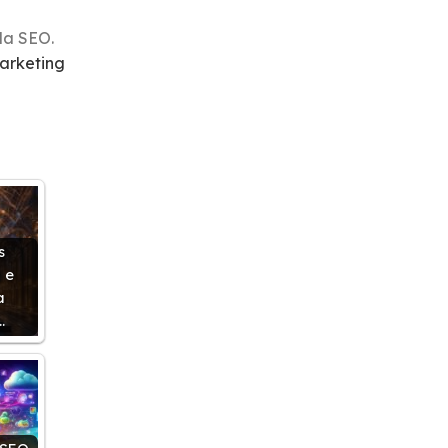
la SEO.
marketing
s
 e
a
…