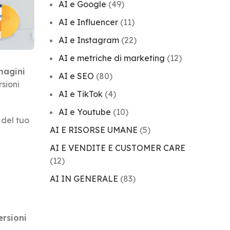
AI e Google
(49)
AI e Influencer
(11)
AI e Instagram
(22)
AI e metriche di marketing
(12)
magini
AI e SEO
(80)
rsioni
AI e TikTok
(4)
AI e Youtube
(10)
 del tuo
AI E RISORSE UMANE
(5)
AI E VENDITE E CUSTOMER CARE
(12)
AI IN GENERALE
(83)
rsioni