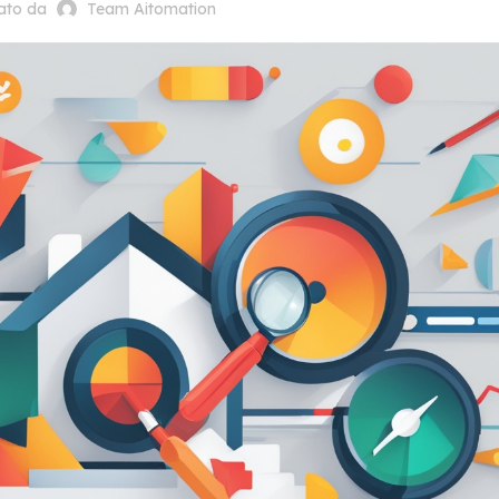
cato da
Team Aitomation