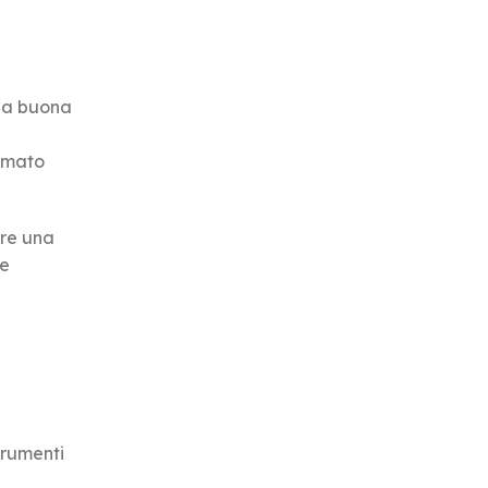
una buona
ormato
ire una
le
trumenti