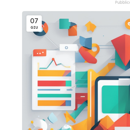
Pubbli
07
GIU