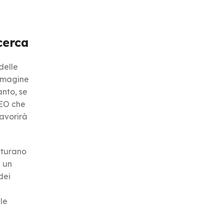
cerca
delle
immagine
anto, se
SEO che
favorirà
atturano
e un
dei
le