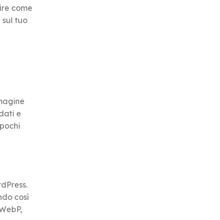
pire come
 sul tuo
mmagine
dati e
 pochi
rdPress.
ndo così
 WebP,