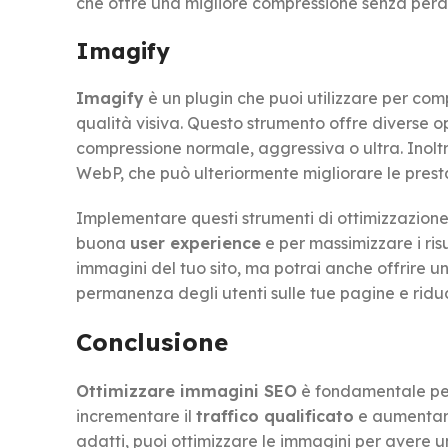
che offre una migliore compressione senza perd
Imagify
Imagify
è un plugin che puoi utilizzare per c
qualità visiva. Questo strumento offre diverse o
compressione normale, aggressiva o ultra. Inolt
WebP, che può ulteriormente migliorare le prestaz
Implementare questi strumenti di ottimizzazion
buona
user experience
e per massimizzare i ris
immagini del tuo sito, ma potrai anche offrire u
permanenza degli utenti sulle tue pagine e ridu
Conclusione
Ottimizzare immagini SEO
è fondamentale per m
incrementare il
traffico qualificato
e aumentare 
adatti, puoi ottimizzare le immagini per avere un