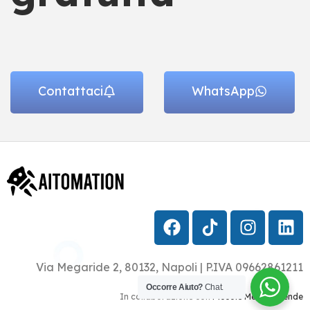
Contattaci
WhatsApp
Via Megaride 2, 80132, Napoli | P.IVA 09662861211
Occorre Aiuto?
Chat.
In collaborazione con
Piccole Medie Aziende