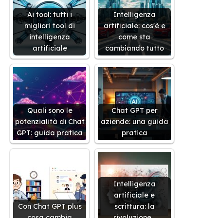
Ai tool: tutti i
Intelligenza
migliori tool di
artificiale: cos'è e
intelligenza
come sta
artificiale
cambiando tutto
Quali sono le
Chat GPT per
potenzialità di Chat
aziende: una guida
GPT: guida pratica
pratica
Intelligenza
artificiale e
Con Chat GPT plus
scrittura: la
cosa cambia
rivoluzione…